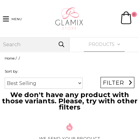
0
MENU
PRODUCTS
/
/
Home
Sort by:
FILTER
We don't have any product with
those variants. Please, try with other
filters
WE SEND YOUR PRODUCT