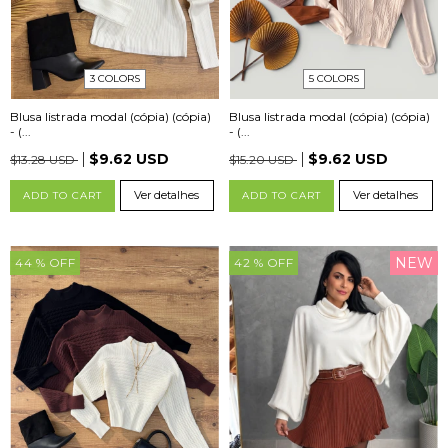
3 COLORS
5 COLORS
Blusa listrada modal (cópia) (cópia)
Blusa listrada modal (cópia) (cópia)
- (...
- (...
$9.62 USD
$9.62 USD
$13.28 USD
$15.20 USD
Ver detalhes
Ver detalhes
ADD TO CART
ADD TO CART
NEW
44
% OFF
42
% OFF