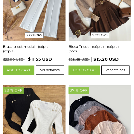
2 COLORS
5 COLORS
Blusa tricot modal - (cópia) -
Blusa Tricot - (cópia) - (cópia) -
(cópia)
(cópi...
$11.55 USD
$15.20 USD
$22.90 USD
$28.68 USD
Ver detalhes
Ver detalhes
ADD TO CART
ADD TO CART
28
% OFF
37
% OFF