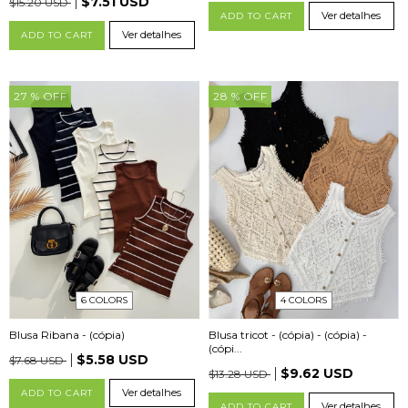
$7.51 USD
$15.20 USD
Ver detalhes
ADD TO CART
Ver detalhes
ADD TO CART
27
% OFF
28
% OFF
4 COLORS
6 COLORS
Blusa tricot - (cópia) - (cópia) -
Blusa Ribana - (cópia)
(cópi...
$5.58 USD
$7.68 USD
$9.62 USD
$13.28 USD
Ver detalhes
ADD TO CART
Ver detalhes
ADD TO CART