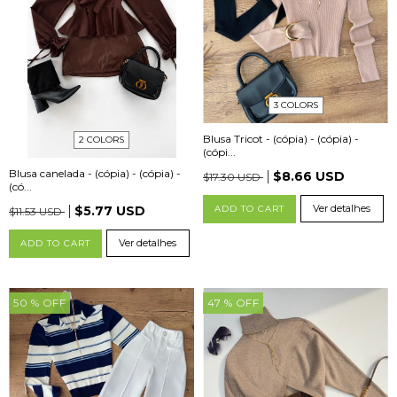
3 COLORS
Blusa Tricot - (cópia) - (cópia) -
2 COLORS
(cópi...
Blusa canelada - (cópia) - (cópia) -
$8.66 USD
$17.30 USD
(có...
Ver detalhes
$5.77 USD
ADD TO CART
$11.53 USD
Ver detalhes
ADD TO CART
50
% OFF
47
% OFF