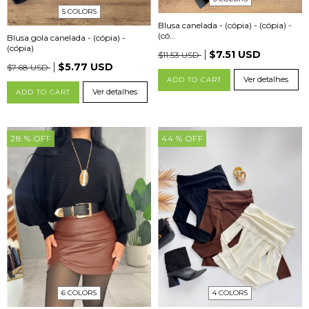
5 COLORS
Blusa canelada - (cópia) - (cópia) -
(có...
Blusa gola canelada - (cópia) -
(cópia)
$7.51 USD
$11.53 USD
$5.77 USD
$7.68 USD
Ver detalhes
ADD TO CART
Ver detalhes
ADD TO CART
28
% OFF
44
% OFF
6 COLORS
4 COLORS