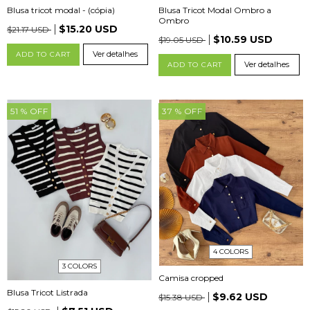
Blusa tricot modal - (cópia)
Blusa Tricot Modal Ombro a
Ombro
$15.20 USD
$21.17 USD
$10.59 USD
$19.05 USD
Ver detalhes
ADD TO CART
Ver detalhes
ADD TO CART
51
% OFF
37
% OFF
4 COLORS
3 COLORS
Camisa cropped
Blusa Tricot Listrada
$9.62 USD
$15.38 USD