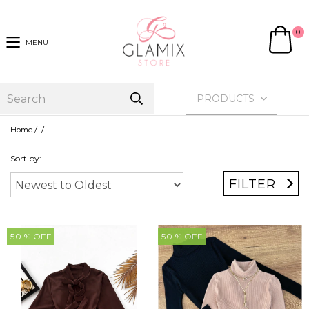
0
MENU
PRODUCTS
/
/
Home
Sort by:
FILTER
50
% OFF
50
% OFF