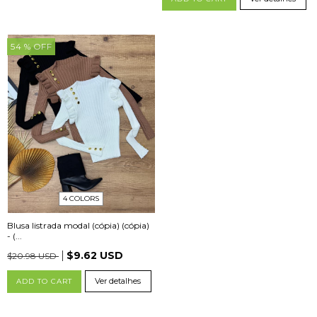
54
% OFF
4 COLORS
Blusa listrada modal (cópia) (cópia)
- (...
$9.62 USD
$20.98 USD
Ver detalhes
ADD TO CART