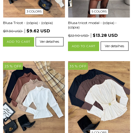
5 COLORS
3 COLORS
Blusa tricot modal - (cópia) -
Blusa Tricot - (cópia) - (cópia)
(cópia)
$9.62 USD
$17.30 USD
$13.28 USD
$22.90 USD
Ver detalhes
ADD TO CART
Ver detalhes
ADD TO CART
25
% OFF
35
% OFF
5 COLORS