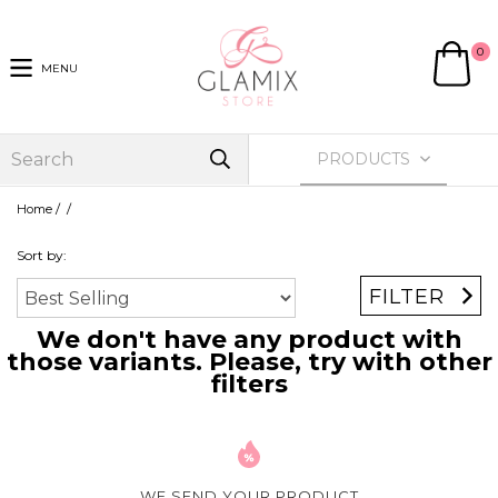
0
MENU
PRODUCTS
/
/
Home
Sort by:
FILTER
We don't have any product with
those variants. Please, try with other
filters
WE SEND YOUR PRODUCT