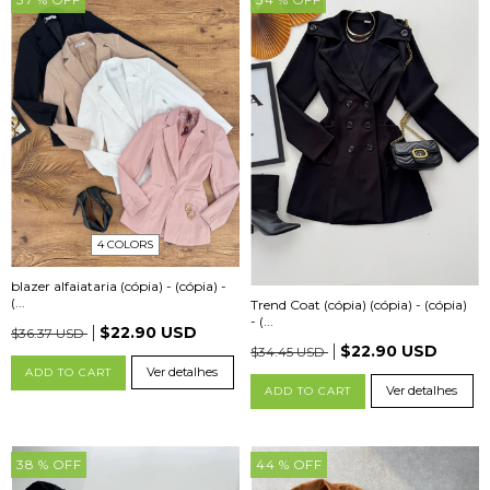
4 COLORS
blazer alfaiataria (cópia) - (cópia) -
(...
Trend Coat (cópia) (cópia) - (cópia)
- (...
$22.90 USD
$36.37 USD
$22.90 USD
$34.45 USD
Ver detalhes
ADD TO CART
Ver detalhes
ADD TO CART
38
% OFF
44
% OFF