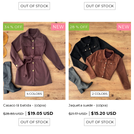
OUT OF STOCK
OUT OF STOCK
NEW
NEW
34
% OFF
28
% OFF
4 COLORS
2 COLORS
Casaco lã batida - (cópia)
Jaqueta suede - (cópia)
$19.05 USD
$15.20 USD
$28.85 USD
$21.17 USD
OUT OF STOCK
OUT OF STOCK