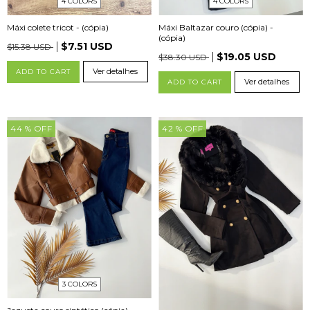
4 COLORS
4 COLORS
Máxi Baltazar couro (cópia) -
Máxi colete tricot - (cópia)
(cópia)
$7.51 USD
$15.38 USD
$19.05 USD
$38.30 USD
Ver detalhes
ADD TO CART
Ver detalhes
ADD TO CART
44
% OFF
42
% OFF
3 COLORS