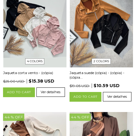
4 COLORS
2 COLORS
Jaqueta corta vento - (cópia)
Jaqueta suede (cópia) - (cópia) -
(cópia...
$15.38 USD
$25.00 USD
$10.59 USD
$19.05 USD
Ver detalhes
ADD TO CART
Ver detalhes
ADD TO CART
44
% OFF
44
% OFF