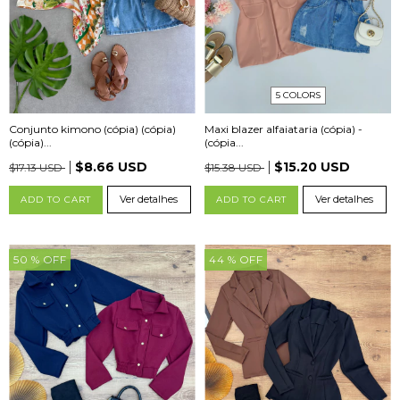
5 COLORS
Conjunto kimono (cópia) (cópia)
Maxi blazer alfaiataria (cópia) -
(cópia)...
(cópia...
$8.66 USD
$15.20 USD
$17.13 USD
$15.38 USD
Ver detalhes
Ver detalhes
ADD TO CART
ADD TO CART
50
% OFF
44
% OFF