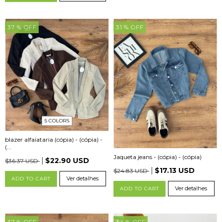
37
% OFF
31
% OFF
5 COLORS
blazer alfaiataria (cópia) - (cópia) -
(...
Jaqueta jeans - (cópia) - (cópia)
$22.90 USD
$36.37 USD
$17.13 USD
$24.83 USD
Ver detalhes
ADD TO CART
Ver detalhes
ADD TO CART
37
% OFF
34
% OFF