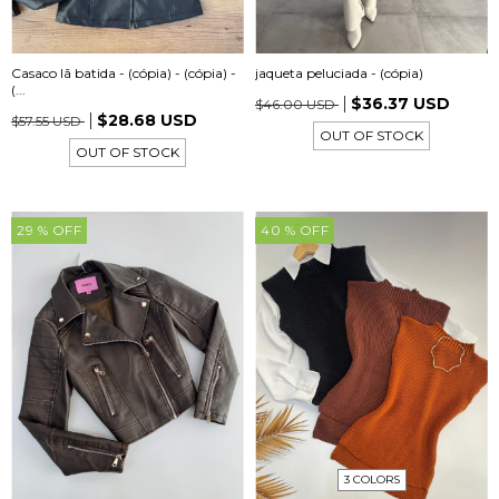
jaqueta peluciada - (cópia)
Casaco lã batida - (cópia) - (cópia) -
(...
$36.37 USD
$46.00 USD
$28.68 USD
$57.55 USD
OUT OF STOCK
OUT OF STOCK
29
% OFF
40
% OFF
3 COLORS