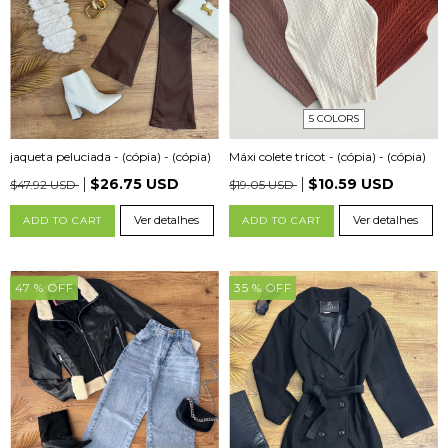
5 COLORS
jaqueta peluciada - (cópia) - (cópia)
Máxi colete tricot - (cópia) - (cópia)
$26.75 USD
$10.59 USD
$47.92 USD
$19.05 USD
Ver detalhes
Ver detalhes
ADD TO CART
ADD TO CART
47
% OFF
35
% OFF