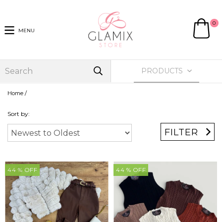
0
MENU
PRODUCTS
/
Home
Sort by:
FILTER
44
% OFF
44
% OFF