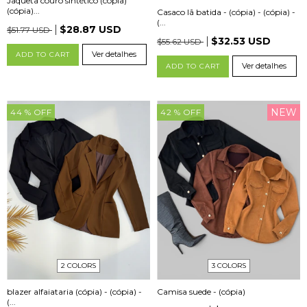
Jaqueta couro sintético (cópia)
(cópia)...
Casaco lã batida - (cópia) - (cópia) -
(...
$28.87 USD
$51.77 USD
$32.53 USD
$55.62 USD
Ver detalhes
ADD TO CART
Ver detalhes
ADD TO CART
NEW
44
% OFF
42
% OFF
2 COLORS
3 COLORS
blazer alfaiataria (cópia) - (cópia) -
Camisa suede - (cópia)
(...