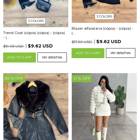
3 COLORS
3 COLORS
Blazer alfaiataria (cópia) - (cópia) -
Trend Coat (cópia) (cópia) - (cópia)
(...
- (...
$9.62 USD
$17.30 USD
$9.62 USD
$19.05 USD
Ver detalhes
ADD TO CART
Ver detalhes
ADD TO CART
50
% OFF
21
% OFF