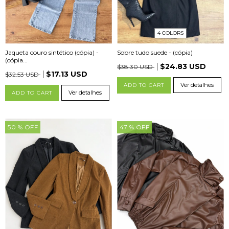
4 COLORS
Jaqueta couro sintético (cópia) -
Sobre tudo suede - (cópia)
(cópia...
$24.83 USD
$38.30 USD
$17.13 USD
$32.53 USD
Ver detalhes
ADD TO CART
Ver detalhes
ADD TO CART
50
% OFF
47
% OFF