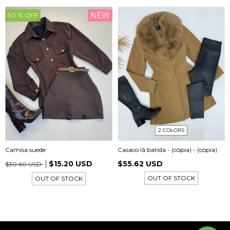
NEW
50
% OFF
2 COLORS
Camisa suede
Casaco lã batida - (cópia) - (cópia)
$15.20 USD
$55.62 USD
$30.60 USD
OUT OF STOCK
OUT OF STOCK