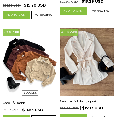
$13.28 USD
$22.90 USD
$15.20 USD
$26.93 USD
Ver detalhes
ADD TO CART
Ver detalhes
ADD TO CART
45
% OFF
44
% OFF
4 COLORS
Caso LÃ Batida - (cópia)
Caso LÃ Batida
$17.13 USD
$30.60 USD
$11.55 USD
$21.17 USD