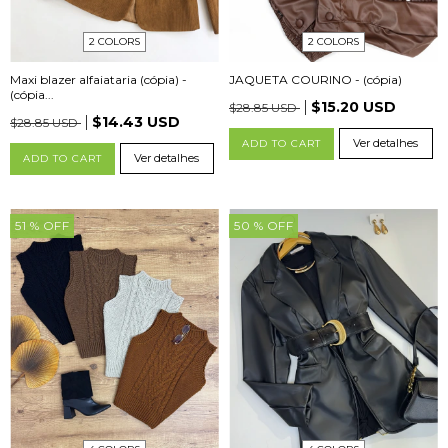
2 COLORS
2 COLORS
Maxi blazer alfaiataria (cópia) -
JAQUETA COURINO - (cópia)
(cópia...
$15.20 USD
$28.85 USD
$14.43 USD
$28.85 USD
Ver detalhes
ADD TO CART
Ver detalhes
ADD TO CART
51
% OFF
50
% OFF