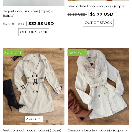
Máxi colete tricot - (cópia) - (cópia)
Jaqueta courino rose (cópia) -
$5.77 USD
$9.60 USD
(cópia)
OUT OF STOCK
$32.53 USD
$46.00 USD
OUT OF STOCK
30
% OFF
35
% OFF
2 COLORS
Vestido tricot modal (cópia) (cópia)
Casaco lã batida - (cópia) - (cópia) -