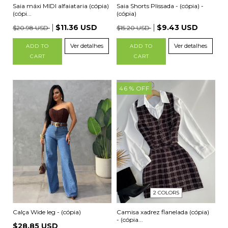
Saia máxi MIDI alfaiataria (cópia)
Saia Shorts Plissada - (cópia) -
(cópi...
(cópia)
$11.36 USD
$9.43 USD
$20.98 USD
$15.20 USD
Ver detalhes
Ver detalhes
ADD TO
ADD TO
CART
CART
46
% OFF
2 COLORS
Calça Wide leg - (cópia)
Camisa xadrez flanelada (cópia)
- (cópia...
$28.85 USD