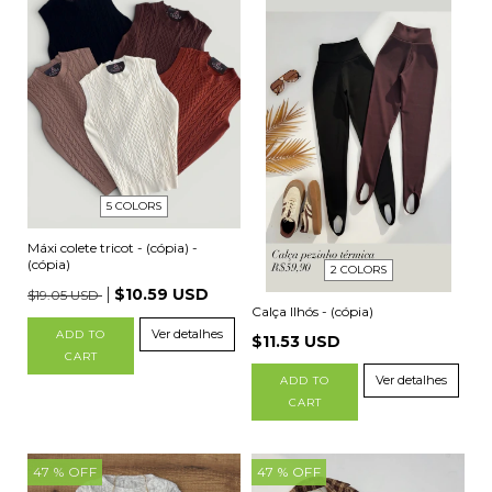
5 COLORS
Máxi colete tricot - (cópia) -
(cópia)
2 COLORS
$10.59 USD
$19.05 USD
Calça Ilhós - (cópia)
Ver detalhes
ADD TO
$11.53 USD
CART
Ver detalhes
ADD TO
CART
47
% OFF
47
% OFF