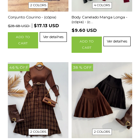
2 COLORS
4 COLORS
Conjunto Courino - (cópia)
Body Canelado Manga Longa -
(cópia) - (c...
$17.13 USD
$28.68 USD
$9.60 USD
Ver detalhes
ADD TO
Ver detalhes
ADD TO
CART
CART
46
% OFF
38
% OFF
2 COLORS
2 COLORS