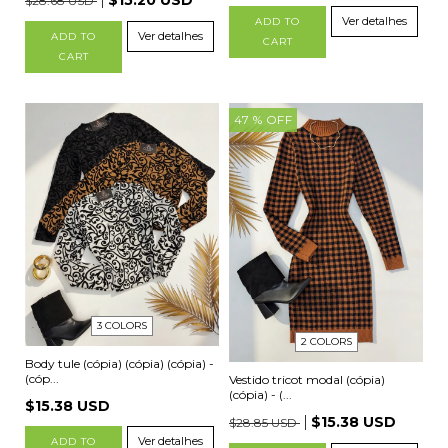
$15.20 USD
$28.68 USD
Ver detalhes
ADD TO
Ver detalhes
ADD TO
CART
CART
47
% OFF
3 COLORS
2 COLORS
Body tule (cópia) (cópia) (cópia) -
(cóp...
Vestido tricot modal (cópia)
(cópia) - (...
$15.38 USD
$15.38 USD
$28.85 USD
Ver detalhes
ADD TO