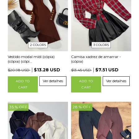
2 COLORS
3 COLORS
Vestido modal mídi (cópia)
Camisa xadrez de amarrar -
(cópia) (cópi...
(cópia)
$13.28 USD
$7.51 USD
$20.98 USD
$13.45 USD
Ver detalhes
Ver detalhes
ADD TO
ADD TO
CART
CART
35
% OFF
28
% OFF