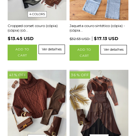
4 COLORS
Jaqueta couro sintético (cópia) -
Cropped corset couro (cópia)
(cópia...
(cópia) (có...
$17.13 USD
$13.45 USD
$32.53 USD
Ver detalhes
Ver detalhes
ADD TO
ADD TO
CART
CART
41
% OFF
36
% OFF