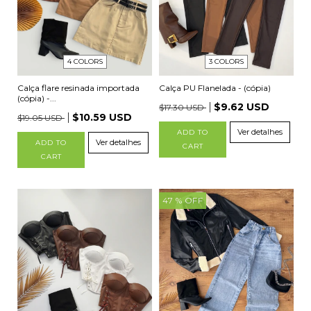
4 COLORS
3 COLORS
Calça flare resinada importada
Calça PU Flanelada - (cópia)
(cópia) -...
$9.62 USD
$17.30 USD
$10.59 USD
$19.05 USD
Ver detalhes
ADD TO
Ver detalhes
ADD TO
CART
CART
47
% OFF