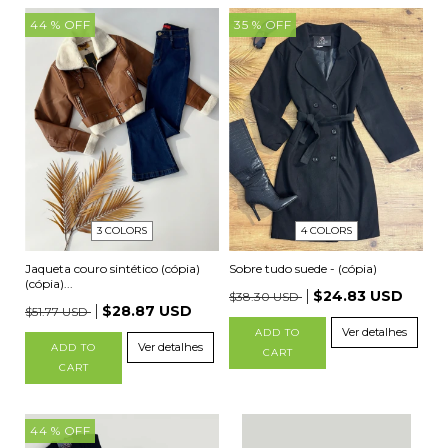
44
% OFF
35
% OFF
4 COLORS
3 COLORS
Sobre tudo suede - (cópia)
Jaqueta couro sintético (cópia)
(cópia)...
$24.83 USD
$38.30 USD
$28.87 USD
$51.77 USD
Ver detalhes
ADD TO
Ver detalhes
ADD TO
CART
CART
44
% OFF