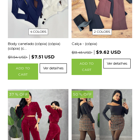
2 COLORS
4 COLORS
Calça - (cópia)
Body canelado (cópia) (cópia)
(cópia) (c...
$9.62 USD
$13.45 USD
$7.51 USD
$11.54 USD
Ver detalhes
ADD TO
Ver detalhes
ADD TO
CART
CART
37
% OFF
50
% OFF