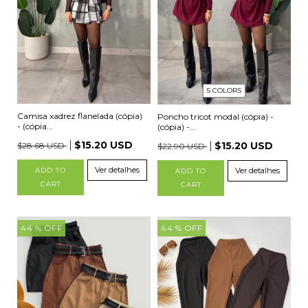
5 COLORS
Camisa xadrez flanelada (cópia)
Poncho tricot modal (cópia) -
- (cópia...
(cópia) -...
$15.20 USD
$15.20 USD
$28.68 USD
$22.90 USD
Ver detalhes
Ver detalhes
ADD TO
ADD TO
CART
CART
44
% OFF
44
% OFF