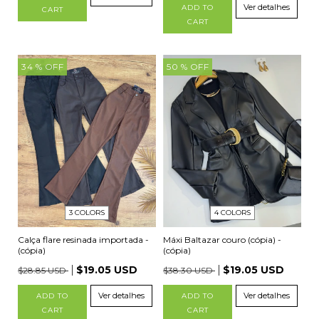
Ver detalhes
ADD TO
CART
CART
34
% OFF
50
% OFF
3 COLORS
4 COLORS
Calça flare resinada importada -
Máxi Baltazar couro (cópia) -
(cópia)
(cópia)
$19.05 USD
$19.05 USD
$28.85 USD
$38.30 USD
Ver detalhes
Ver detalhes
ADD TO
ADD TO
CART
CART