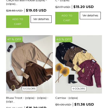
Calça listrada moldal (cópia) -
C - (cópia)
(cópia)...
$15.20 USD
$21.17 USD
$19.05 USD
$28.85 USD
Ver detalhes
ADD TO
Ver detalhes
ADD TO
CART
CART
47
% OFF
40
% OFF
4 COLORS
5 COLORS
Camisa - (cópia)
Blusa Tricot - (cópia) - (cópia) -
(cópi...
$11.36 USD
$19.05 USD