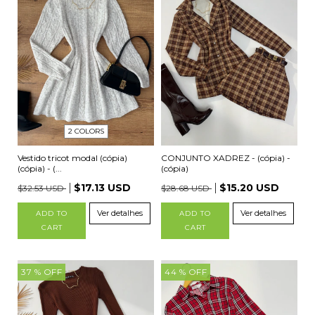
2 COLORS
CONJUNTO XADREZ - (cópia) -
Vestido tricot modal (cópia)
(cópia)
(cópia) - (...
$15.20 USD
$17.13 USD
$28.68 USD
$32.53 USD
Ver detalhes
Ver detalhes
ADD TO
ADD TO
CART
CART
37
% OFF
44
% OFF