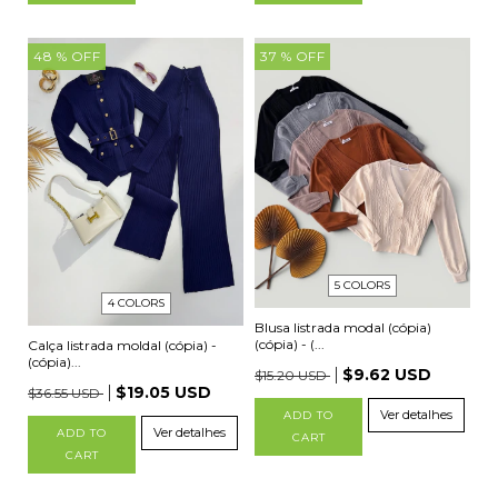
48
% OFF
37
% OFF
5 COLORS
4 COLORS
Blusa listrada modal (cópia)
(cópia) - (...
Calça listrada moldal (cópia) -
(cópia)...
$9.62 USD
$15.20 USD
$19.05 USD
$36.55 USD
Ver detalhes
ADD TO
Ver detalhes
ADD TO
CART
CART