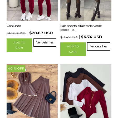
Conjunto
Saia shorts alfaiataria verde
(cópia) (c...
$28.87 USD
$46.00 USD
$6.74 USD
$13.45 USD
Ver detalhes
ADD TO
Ver detalhes
ADD TO
CART
CART
40
% OFF