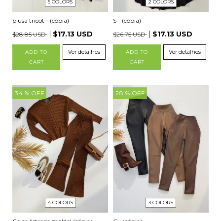
2 COLORS
5 COLORS
S - (cópia)
blusa tricot - (cópia)
$17.13 USD
$17.13 USD
$26.75 USD
$28.85 USD
Ver detalhes
Ver detalhes
ADD TO
ADD TO
CART
CART
34
% OFF
28
% OFF
4 COLORS
3 COLORS