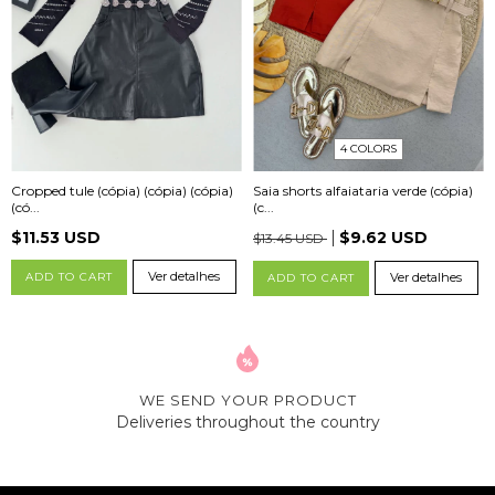
4 COLORS
Cropped tule (cópia) (cópia) (cópia)
Saia shorts alfaiataria verde (cópia)
(có...
(c...
$11.53 USD
$9.62 USD
$13.45 USD
Ver detalhes
ADD TO CART
Ver detalhes
ADD TO CART
WE SEND YOUR PRODUCT
Deliveries throughout the country