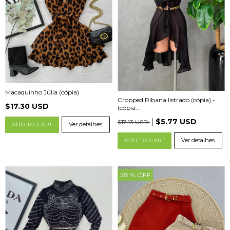
Macaquinho Júlia (cópia)
Cropped Ribana listrado (cópia) -
$17.30 USD
(cópia...
$5.77 USD
$17.13 USD
Ver detalhes
ADD TO CART
Ver detalhes
ADD TO CART
28
% OFF