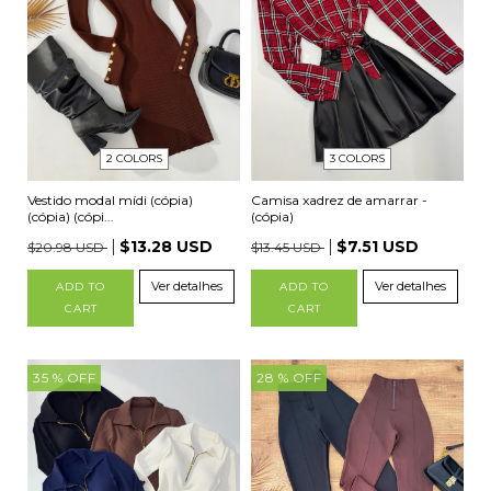
2 COLORS
3 COLORS
Vestido modal mídi (cópia)
Camisa xadrez de amarrar -
(cópia) (cópi...
(cópia)
$13.28 USD
$7.51 USD
$20.98 USD
$13.45 USD
Ver detalhes
Ver detalhes
ADD TO
ADD TO
CART
CART
35
% OFF
28
% OFF