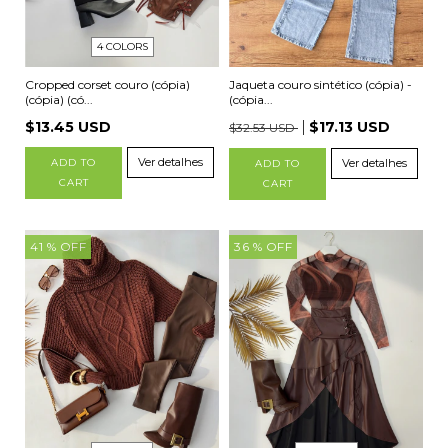
4 COLORS
Jaqueta couro sintético (cópia) -
Cropped corset couro (cópia)
(cópia...
(cópia) (có...
$17.13 USD
$13.45 USD
$32.53 USD
Ver detalhes
Ver detalhes
ADD TO
ADD TO
CART
CART
41
% OFF
36
% OFF