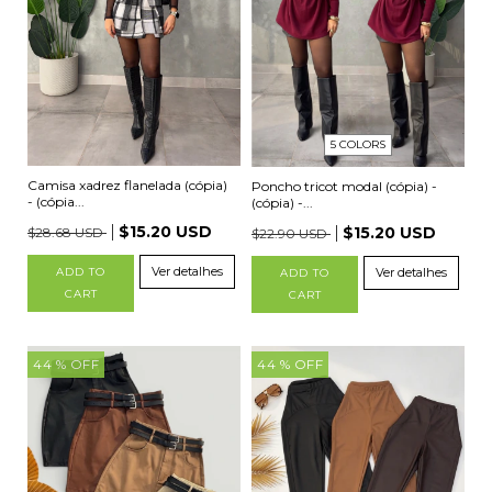
5 COLORS
Camisa xadrez flanelada (cópia)
Poncho tricot modal (cópia) -
- (cópia...
(cópia) -...
$15.20 USD
$15.20 USD
$28.68 USD
$22.90 USD
Ver detalhes
Ver detalhes
ADD TO
ADD TO
CART
CART
44
% OFF
44
% OFF