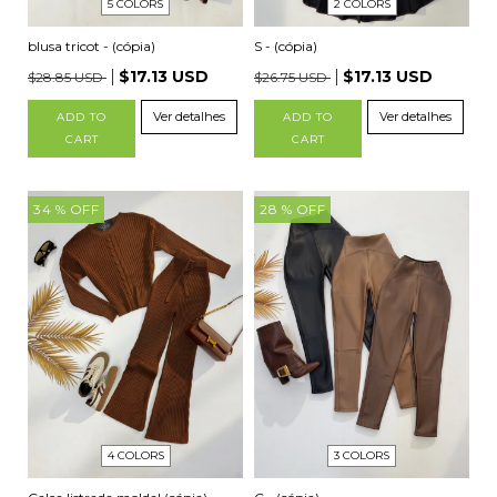
2 COLORS
5 COLORS
S - (cópia)
blusa tricot - (cópia)
$17.13 USD
$17.13 USD
$26.75 USD
$28.85 USD
Ver detalhes
Ver detalhes
ADD TO
ADD TO
CART
CART
34
% OFF
28
% OFF
4 COLORS
3 COLORS