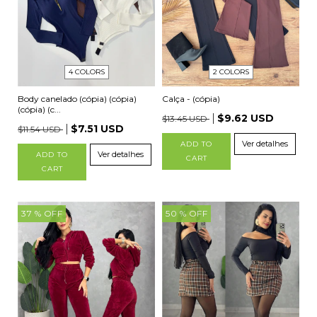
2 COLORS
4 COLORS
Calça - (cópia)
Body canelado (cópia) (cópia)
(cópia) (c...
$9.62 USD
$13.45 USD
$7.51 USD
$11.54 USD
Ver detalhes
ADD TO
Ver detalhes
ADD TO
CART
CART
37
% OFF
50
% OFF