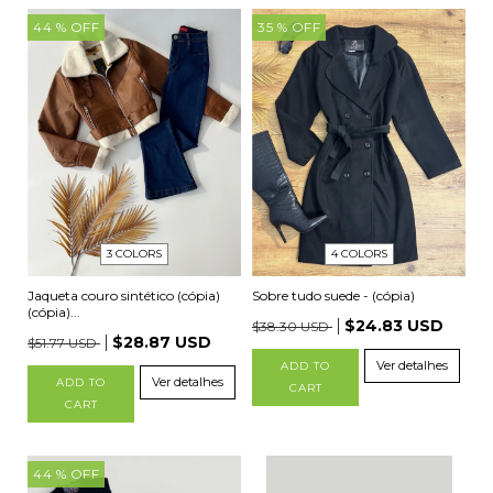
44
% OFF
35
% OFF
4 COLORS
3 COLORS
Sobre tudo suede - (cópia)
Jaqueta couro sintético (cópia)
(cópia)...
$24.83 USD
$38.30 USD
$28.87 USD
$51.77 USD
Ver detalhes
ADD TO
Ver detalhes
ADD TO
CART
CART
44
% OFF