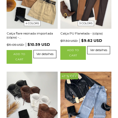
4 COLORS
3 COLORS
Calça flare resinada importada
Calça PU Flanelada - (cópia)
(cópia) -...
$9.62 USD
$17.30 USD
$10.59 USD
$19.05 USD
Ver detalhes
ADD TO
Ver detalhes
ADD TO
CART
CART
47
% OFF