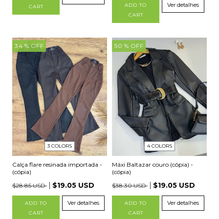
Ver detalhes
ADD TO
CART
CART
34
% OFF
50
% OFF
3 COLORS
4 COLORS
Calça flare resinada importada -
Máxi Baltazar couro (cópia) -
(cópia)
(cópia)
$19.05 USD
$19.05 USD
$28.85 USD
$38.30 USD
Ver detalhes
Ver detalhes
ADD TO
ADD TO
CART
CART