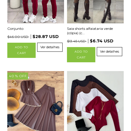
Conjunto
Saia shorts alfaiataria verde
(cópia) (c...
$28.87 USD
$46.00 USD
$6.74 USD
$13.45 USD
Ver detalhes
ADD TO
Ver detalhes
ADD TO
CART
CART
40
% OFF