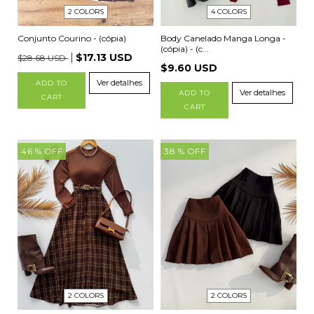
2 COLORS
4 COLORS
Conjunto Courino - (cópia)
Body Canelado Manga Longa -
(cópia) - (c...
$17.13 USD
$28.68 USD
$9.60 USD
Ver detalhes
ADD TO
Ver detalhes
ADD TO
CART
CART
46
% OFF
38
% OFF
2 COLORS
2 COLORS