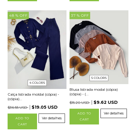
48
% OFF
37
% OFF
5 COLORS
4 COLORS
Blusa listrada modal (cópia)
(cópia) - (...
Calça listrada moldal (cópia) -
(cópia)...
$9.62 USD
$15.20 USD
$19.05 USD
$36.55 USD
Ver detalhes
ADD TO
Ver detalhes
ADD TO
CART
CART