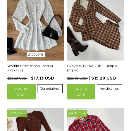
2 COLORS
CONJUNTO XADREZ - (cópia) -
Vestido tricot modal (cópia)
(cópia)
(cópia) - (...
$15.20 USD
$17.13 USD
$28.68 USD
$32.53 USD
Ver detalhes
Ver detalhes
ADD TO
ADD TO
CART
CART
37
% OFF
44
% OFF