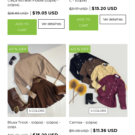
Calça listrada moldal (cópia) -
C - (cópia)
(cópia)...
$15.20 USD
$21.17 USD
$19.05 USD
$28.85 USD
Ver detalhes
ADD TO
Ver detalhes
ADD TO
CART
CART
47
% OFF
40
% OFF
4 COLORS
5 COLORS
Camisa - (cópia)
Blusa Tricot - (cópia) - (cópia) -
(cópi...
$11.36 USD
$19.05 USD