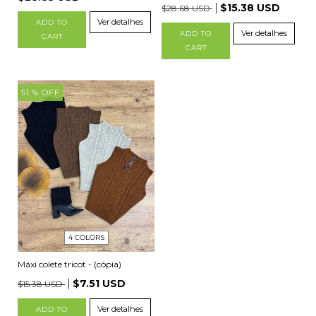
$15.38 USD
$28.68 USD
Ver detalhes
ADD TO
Ver detalhes
ADD TO
CART
CART
51
% OFF
4 COLORS
Máxi colete tricot - (cópia)
$7.51 USD
$15.38 USD
Ver detalhes
ADD TO