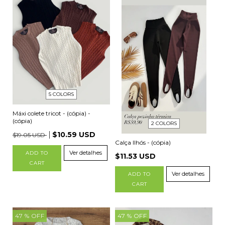
5 COLORS
Máxi colete tricot - (cópia) -
(cópia)
2 COLORS
$10.59 USD
$19.05 USD
Calça Ilhós - (cópia)
Ver detalhes
ADD TO
$11.53 USD
CART
Ver detalhes
ADD TO
CART
47
% OFF
47
% OFF