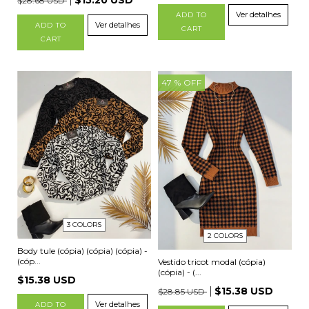
$15.20 USD
$28.68 USD
Ver detalhes
ADD TO
Ver detalhes
ADD TO
CART
CART
47
% OFF
3 COLORS
2 COLORS
Body tule (cópia) (cópia) (cópia) -
(cóp...
Vestido tricot modal (cópia)
(cópia) - (...
$15.38 USD
$15.38 USD
$28.85 USD
Ver detalhes
ADD TO