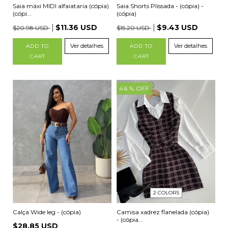
Saia máxi MIDI alfaiataria (cópia)
Saia Shorts Plissada - (cópia) -
(cópi...
(cópia)
$11.36 USD
$9.43 USD
$20.98 USD
$15.20 USD
Ver detalhes
Ver detalhes
ADD TO
ADD TO
CART
CART
46
% OFF
2 COLORS
Calça Wide leg - (cópia)
Camisa xadrez flanelada (cópia)
- (cópia...
$28.85 USD