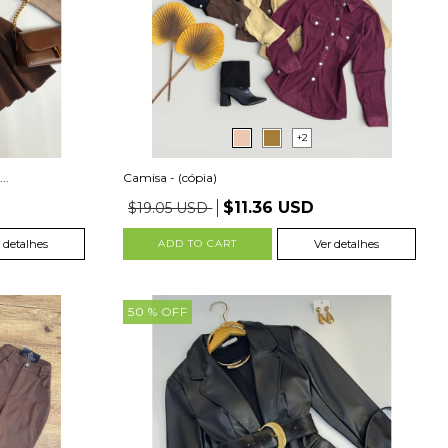
+2
..
Camisa - (cópia)
$11.36 USD
$19.05 USD
 detalhes
ADD TO CART
Ver detalhes
50
% OFF