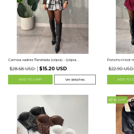
Camisa xadrez flanelada (cópia) - (cópia...
Poncho tricot mo
$15.20 USD
$28.68 USD
$22.90 US
ADD TO CART
Ver detalhes
ADD TO 
47
% OFF