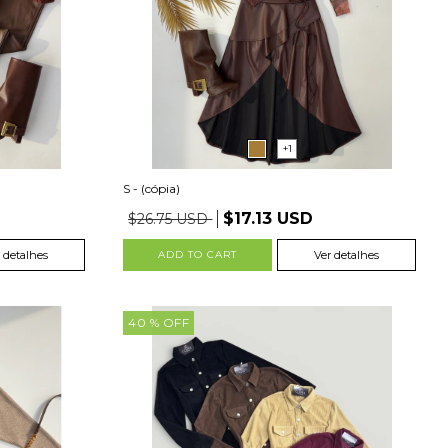
+1
S - (cópia)
$17.13 USD
$26.75 USD
 detalhes
ADD TO CART
Ver detalhes
40
% OFF