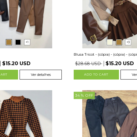
+1
+3
Blusa Tricot - (cópia) - (cópia) - (cópi.
$15.20 USD
$15.20 USD
$28.68 USD
CART
Ver detalhes
ADD TO CART
Ver
34
% OFF