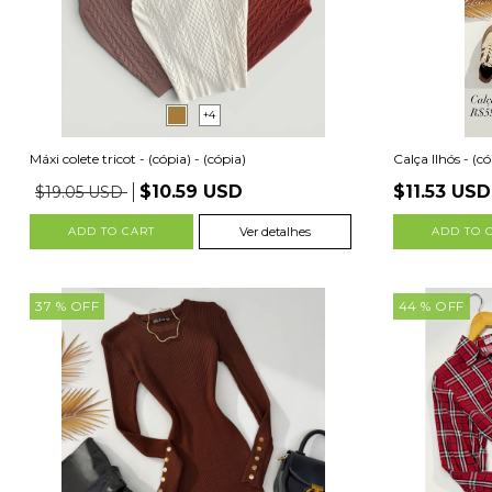
+4
Máxi colete tricot - (cópia) - (cópia)
Calça Ilhós - (có
$10.59 USD
$11.53 USD
$19.05 USD
ADD TO CART
Ver detalhes
ADD TO 
37
% OFF
44
% OFF