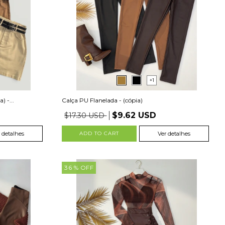
+1
) -...
Calça PU Flanelada - (cópia)
$9.62 USD
$17.30 USD
 detalhes
ADD TO CART
Ver detalhes
36
% OFF