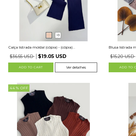
+3
Calça listrada moldal (cópia) - (cópia)...
Blusa listrada mo
$19.05 USD
$36.55 USD
$15.20 USD
ADD TO CART
Ver detalhes
ADD TO 
44
% OFF