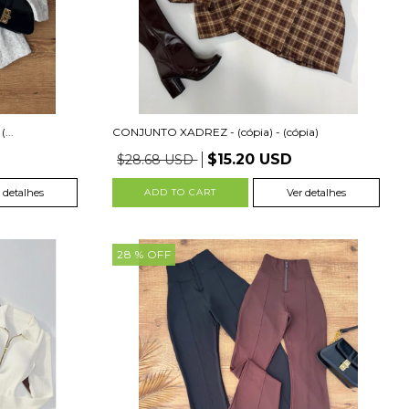
...
CONJUNTO XADREZ - (cópia) - (cópia)
$15.20 USD
$28.68 USD
 detalhes
ADD TO CART
Ver detalhes
28
% OFF