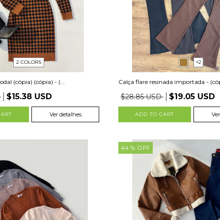
2 COLORS
+2
dal (cópia) (cópia) - (...
Calça flare resinada importada - (có
$15.38 USD
$19.05 USD
D
$28.85 USD
CART
Ver detalhes
ADD TO CART
Ver
44
% OFF