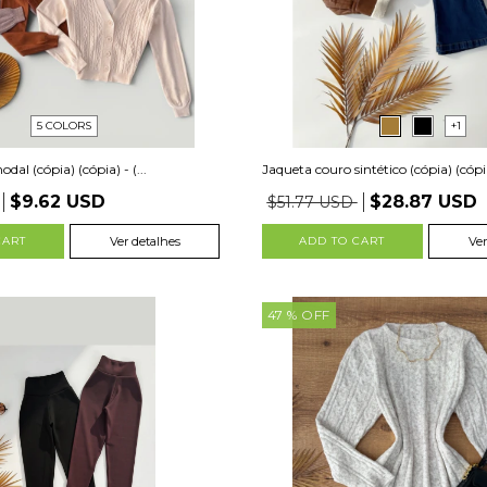
5 COLORS
+1
dal (cópia) (cópia) - (...
Jaqueta couro sintético (cópia) (cópia
$9.62 USD
$28.87 USD
$51.77 USD
CART
Ver detalhes
ADD TO CART
Ver
47
% OFF