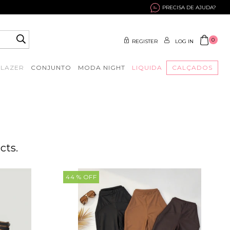
PRECISA DE AJUDA?
0
REGISTER
LOG IN
BLAZER
CONJUNTO
MODA NIGHT
LIQUIDA
CALÇADOS
cts.
44
% OFF