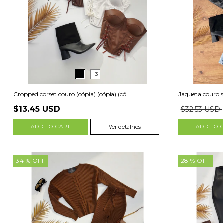
+3
Cropped corset couro (cópia) (cópia) (có...
Jaqueta couro si
$13.45 USD
$32.53 USD
ADD TO CART
Ver detalhes
ADD TO 
34
% OFF
28
% OFF