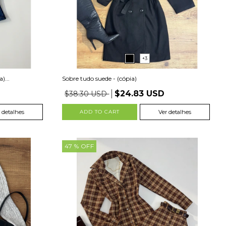
+3
)...
Sobre tudo suede - (cópia)
$24.83 USD
$38.30 USD
 detalhes
ADD TO CART
Ver detalhes
47
% OFF