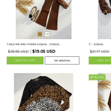
+3
Calça listrada moldal (cópia) - (cópia)...
C - (cópia)
$19.05 USD
$28.85 USD
$21.17 USD
ADD TO CART
Ver detalhes
ADD TO 
47
% OFF