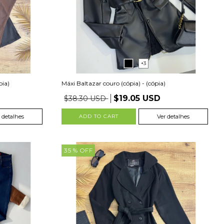
+3
pia)
Máxi Baltazar couro (cópia) - (cópia)
$19.05 USD
$38.30 USD
 detalhes
ADD TO CART
Ver detalhes
35
% OFF