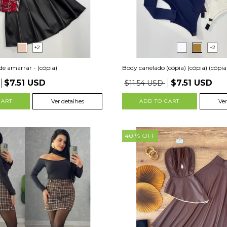
+2
+2
e amarrar - (cópia)
Body canelado (cópia) (cópia) (cópia) 
$7.51 USD
$7.51 USD
$11.54 USD
CART
Ver detalhes
ADD TO CART
Ver
40
% OFF