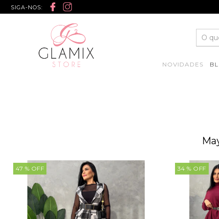
SIGA-NOS:
NOVIDADES
BL
May
47
% OFF
34
% OFF