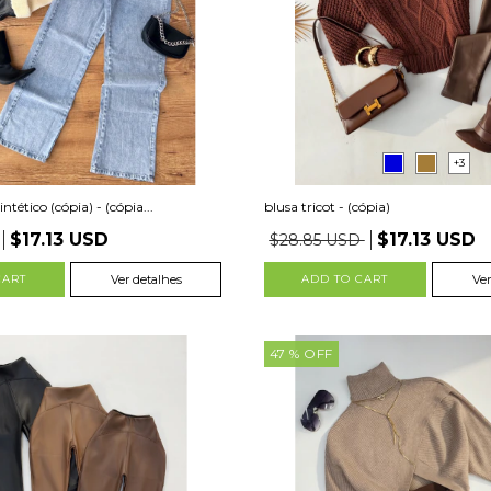
+3
ntético (cópia) - (cópia...
blusa tricot - (cópia)
$17.13 USD
$17.13 USD
$28.85 USD
CART
Ver detalhes
ADD TO CART
Ver
47
% OFF