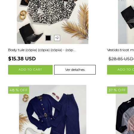
+2
Body tule (cópia) (cópia) (cópia) - (cóp...
Vestido tricot mo
$15.38 USD
$28.85 US
ADD TO CART
Ver detalhes
ADD TO 
48
% OFF
37
% OFF