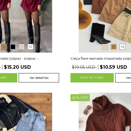
+2
+2
dal (cópia) - (cópia) -...
Calça flare resinada importada (cópia
$15.20 USD
$10.59 USD
D
$19.05 USD
CART
Ver detalhes
ADD TO CART
Ver
41
% OFF