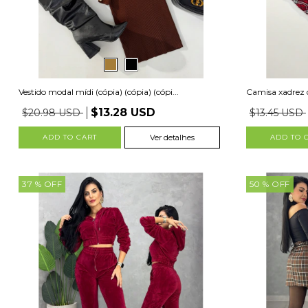
Vestido modal mídi (cópia) (cópia) (cópi...
Camisa xadrez d
$13.28 USD
$20.98 USD
$13.45 USD
ADD TO CART
Ver detalhes
ADD TO 
37
% OFF
50
% OFF