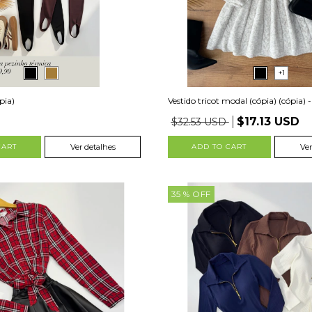
+1
pia)
Vestido tricot modal (cópia) (cópia) - (
$17.13 USD
$32.53 USD
CART
Ver detalhes
ADD TO CART
Ver
35
% OFF