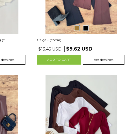
(c...
Calça - (cópia)
$9.62 USD
$13.45 USD
 detalhes
ADD TO CART
Ver detalhes