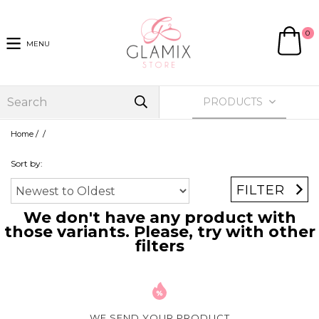
0
MENU
PRODUCTS
/
/
Home
Sort by:
FILTER
We don't have any product with
those variants. Please, try with other
filters
WE SEND YOUR PRODUCT