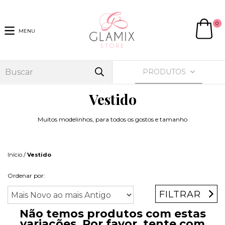
0
MENU
PRODUTOS
Vestido
Muitos modelinhos, para todos os gostos e tamanho
/
Início
Vestido
Ordenar por:
FILTRAR
Não temos produtos com estas
variações. Por favor, tente com