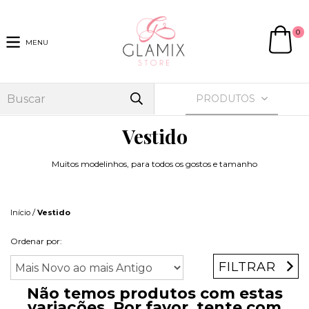
0
MENU
PRODUTOS
Vestido
Muitos modelinhos, para todos os gostos e tamanho
/
Início
Vestido
Ordenar por:
FILTRAR
Não temos produtos com estas
variações. Por favor, tente com