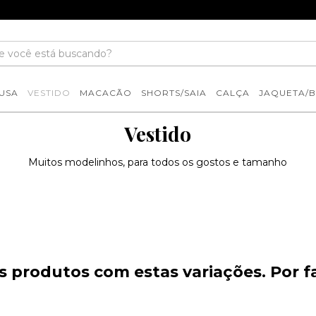
USA
VESTIDO
MACACÃO
SHORTS/SAIA
CALÇA
JAQUETA/
Vestido
Muitos modelinhos, para todos os gostos e tamanho
 produtos com estas variações. Por fa