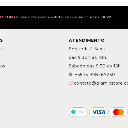
DESCONTO
assinando nossa newsletter assine e use o cupom 5NEWS
IS
ATENDIMENTO
a
Segunda à Sexta
e
das 9:30h às 18h.
dos
Sábado das 9:30 às 16h.
+55 15 998287260
contato@glamixstore.c