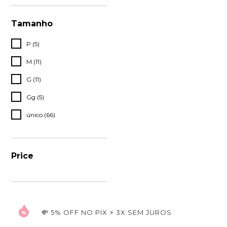
Tamanho
P (5)
M (11)
G (11)
Gg (5)
único (66)
Price
💸 5% OFF NO PIX ⚡ 3X SEM JUROS