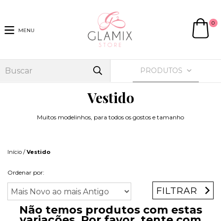
0
MENU
PRODUTOS
Vestido
Muitos modelinhos, para todos os gostos e tamanho
/
Início
Vestido
Ordenar por:
FILTRAR
Não temos produtos com estas
variações. Por favor, tente com