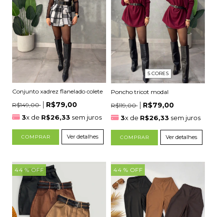
5 CORES
Conjunto xadrez flanelado colete
Poncho tricot modal
R$79,00
R$79,00
R$149,00
R$119,00
3
x de
R$26,33
sem juros
3
x de
R$26,33
sem juros
Ver detalhes
Ver detalhes
COMPRAR
COMPRAR
44
% OFF
44
% OFF