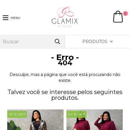
0
MENU
PRODUTOS
- Erro -
404
Desculpe, mas a página que você está procurando não
existe.
Talvez você se interesse pelos seguintes
produtos.
47
% OFF
34
% OFF