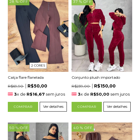
28
% OFF
37
% OFF
2 CORES
Calça flare flanelada
Conjunto plush importado
R$50,00
R$150,00
R$69,90
R$239,00
3
x de
R$16,67
sem juros
3
x de
R$50,00
sem juros
Ver detalhes
Ver detalhes
COMPRAR
COMPRAR
50
% OFF
40
% OFF