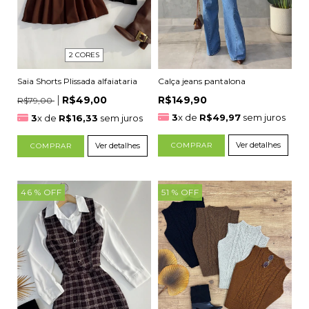
2 CORES
Calça jeans pantalona
Saia Shorts Plissada alfaiataria
R$149,90
R$49,00
R$79,00
3
x de
R$49,97
sem juros
3
x de
R$16,33
sem juros
Ver detalhes
COMPRAR
Ver detalhes
COMPRAR
46
% OFF
51
% OFF