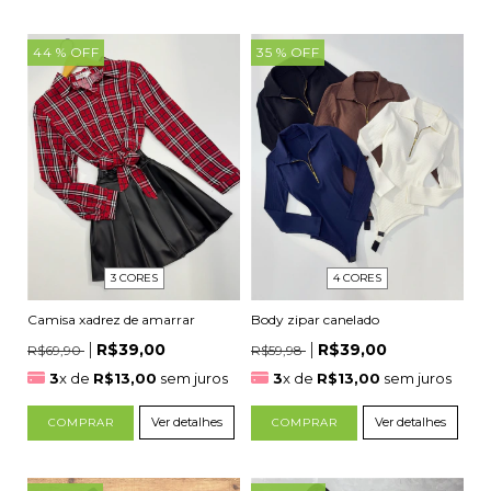
44
% OFF
35
% OFF
3 CORES
4 CORES
Camisa xadrez de amarrar
Body zipar canelado
R$39,00
R$39,00
R$69,90
R$59,98
3
x de
R$13,00
sem juros
3
x de
R$13,00
sem juros
Ver detalhes
Ver detalhes
COMPRAR
COMPRAR