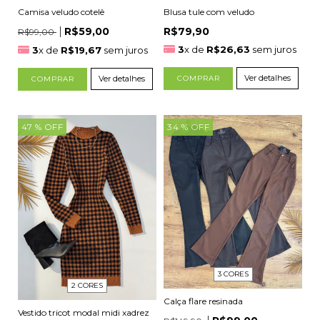
Camisa veludo cotelê
Blusa tule com veludo
R$59,00
R$79,90
R$99,00
3
x de
R$26,63
sem juros
3
x de
R$19,67
sem juros
Ver detalhes
Ver detalhes
COMPRAR
COMPRAR
47
% OFF
34
% OFF
3 CORES
2 CORES
Calça flare resinada
Vestido tricot modal midi xadrez