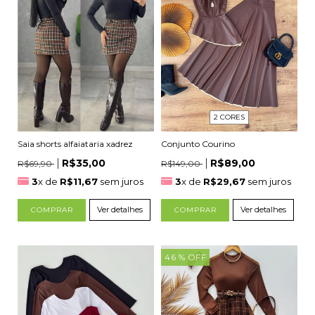
2 CORES
Conjunto Courino
Saia shorts alfaiataria xadrez
R$89,00
R$35,00
R$149,00
R$69,90
3
x de
R$29,67
sem juros
3
x de
R$11,67
sem juros
Ver detalhes
Ver detalhes
COMPRAR
COMPRAR
46
% OFF