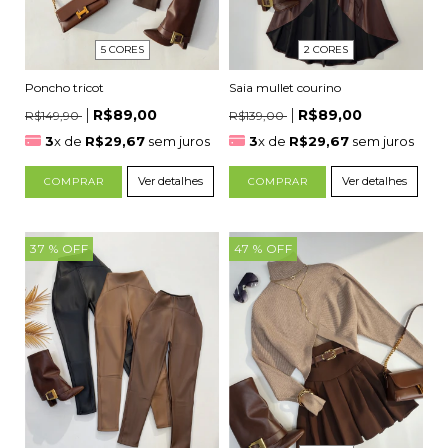
2 CORES
5 CORES
Saia mullet courino
Poncho tricot
R$89,00
R$89,00
R$139,00
R$149,90
3
x de
R$29,67
sem juros
3
x de
R$29,67
sem juros
Ver detalhes
Ver detalhes
COMPRAR
COMPRAR
37
% OFF
47
% OFF