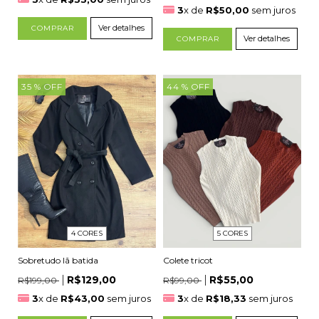
3
x de
R$50,00
sem juros
Ver detalhes
COMPRAR
Ver detalhes
COMPRAR
35
% OFF
44
% OFF
5 CORES
4 CORES
Colete tricot
Sobretudo lã batida
R$55,00
R$129,00
R$99,00
R$199,00
3
x de
R$18,33
sem juros
3
x de
R$43,00
sem juros