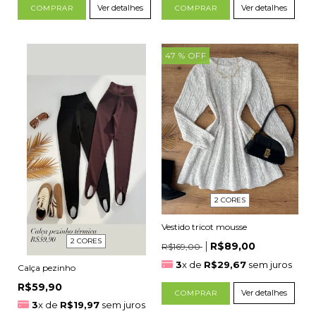
Ver detalhes
Ver detalhes
COMPRAR
COMPRAR
47
% OFF
2 CORES
Vestido tricot mousse
2 CORES
R$89,00
R$169,00
3
x de
R$29,67
sem juros
Calça pezinho
R$59,90
Ver detalhes
COMPRAR
3
x de
R$19,97
sem juros