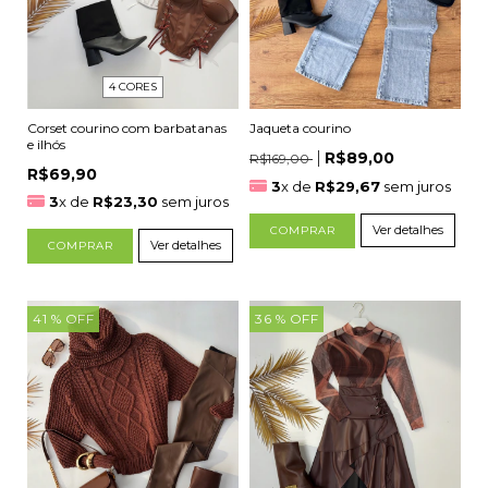
4 CORES
Jaqueta courino
Corset courino com barbatanas
e ilhós
R$89,00
R$169,00
R$69,90
3
x de
R$29,67
sem juros
3
x de
R$23,30
sem juros
Ver detalhes
COMPRAR
Ver detalhes
COMPRAR
41
% OFF
36
% OFF