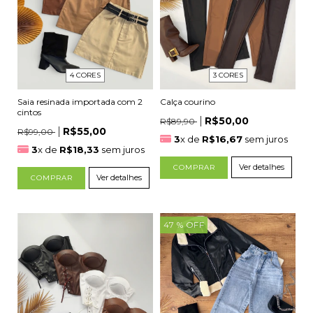
4 CORES
3 CORES
Saia resinada importada com 2
Calça courino
cintos
R$50,00
R$89,90
R$55,00
R$99,00
3
x de
R$16,67
sem juros
3
x de
R$18,33
sem juros
Ver detalhes
COMPRAR
Ver detalhes
COMPRAR
47
% OFF