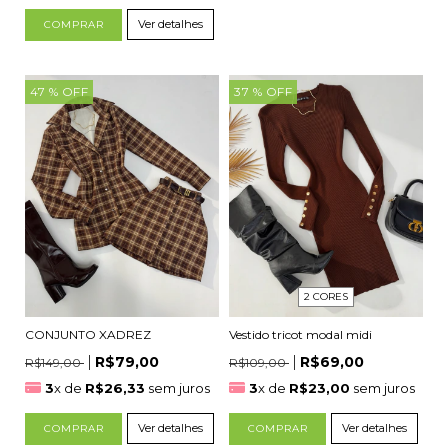
Ver detalhes
COMPRAR
47
% OFF
37
% OFF
2 CORES
CONJUNTO XADREZ
Vestido tricot modal midi
R$79,00
R$69,00
R$149,00
R$109,00
3
x de
R$26,33
sem juros
3
x de
R$23,00
sem juros
Ver detalhes
Ver detalhes
COMPRAR
COMPRAR