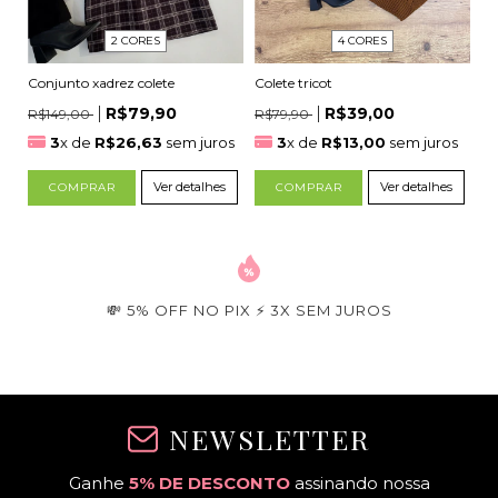
2 CORES
4 CORES
Conjunto xadrez colete
Colete tricot
R$79,90
R$39,00
R$149,00
R$79,90
3
x de
R$26,63
sem juros
3
x de
R$13,00
sem juros
Ver detalhes
Ver detalhes
COMPRAR
COMPRAR
💸 5% OFF NO PIX ⚡ 3X SEM JUROS
NEWSLETTER
Ganhe
5% DE DESCONTO
assinando nossa