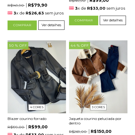
R$99,00
R$149,90
R$79,90
R$149,90
3
x de
R$33,00
sem juros
3
x de
R$26,63
sem juros
Ver detalhes
COMPRAR
Ver detalhes
COMPRAR
50
% OFF
44
% OFF
4 CORES
3 CORES
Blazer courino forrado
Jaqueta courino peluciada por
dentro
R$99,00
R$199,00
R$150,00
R$269,00
3
x de
R$33,00
sem juros