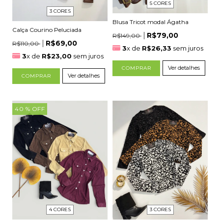
5 CORES
3 CORES
Blusa Tricot modal Ágatha
Calça Courino Peluciada
R$79,00
R$149,00
R$69,00
R$110,00
3
x de
R$26,33
sem juros
3
x de
R$23,00
sem juros
Ver detalhes
COMPRAR
Ver detalhes
COMPRAR
40
% OFF
4 CORES
3 CORES