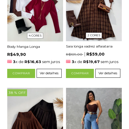
2 CORES
4 CORES
Saia longa xadrez alfaiataria
Body Manga Longa
R$59,00
R$49,90
R$109,00
3
x de
R$16,63
sem juros
3
x de
R$19,67
sem juros
Ver detalhes
Ver detalhes
COMPRAR
COMPRAR
38
% OFF