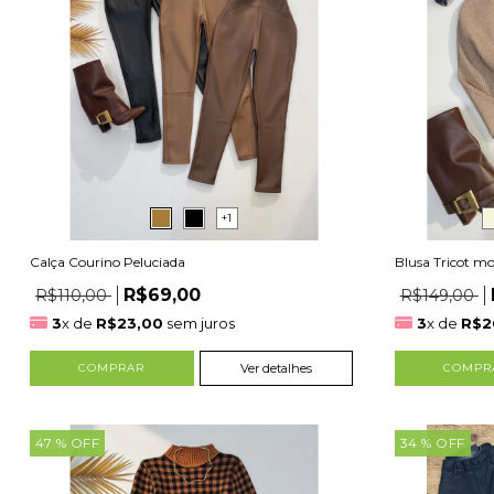
+1
Calça Courino Peluciada
Blusa Tricot m
R$69,00
R$110,00
R$149,00
3
x de
R$23,00
sem juros
3
x de
R$2
COMPRAR
Ver detalhes
COMPR
47
% OFF
34
% OFF