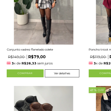
Conjunto xadrez flanelado colete
Poncho tricot 
R$79,00
R$149,00
R$119,00
3
x de
R$26,33
sem juros
3
x de
R$2
COMPRAR
Ver detalhes
COMPR
47
% OFF