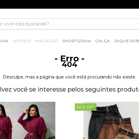
USA
VESTIDO
MACACÃO
SHORTS/SAIA
CALÇA
JAQUETA/
- Erro -
404
Desculpe, mas a página que você está procurando não existe.
lvez você se interesse pelos seguintes produt
44
% OFF