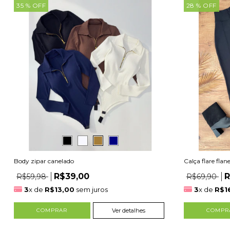
35
% OFF
28
% OFF
Body zipar canelado
Calça flare flan
R$39,00
R
R$59,98
R$69,90
3
x de
R$13,00
sem juros
3
x de
R$1
COMPRAR
Ver detalhes
COMPR