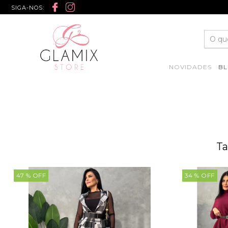
SIGA-NOS:
NOVIDADES
BL
Ta
47
% OFF
34
% OFF