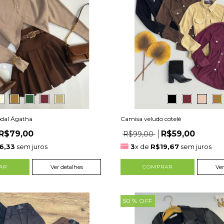
odal Ágatha
Camisa veludo cotelê
R$79,00
R$59,00
R$99,00
6,33
sem juros
3
x de
R$19,67
sem juros
AR
Ver detalhes
COMPRAR
Ver
50
% OFF