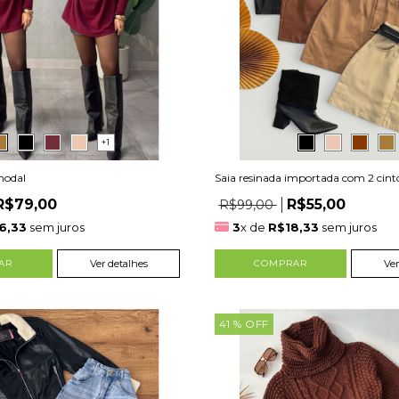
+1
modal
Saia resinada importada com 2 cint
R$79,00
R$55,00
R$99,00
6,33
sem juros
3
x de
R$18,33
sem juros
AR
Ver detalhes
COMPRAR
Ver
41
% OFF