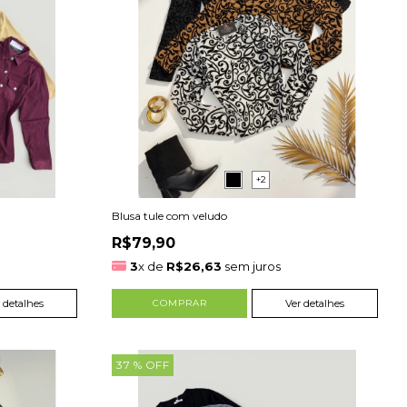
+2
Blusa tule com veludo
R$79,90
3
x de
R$26,63
sem juros
 detalhes
COMPRAR
Ver detalhes
37
% OFF