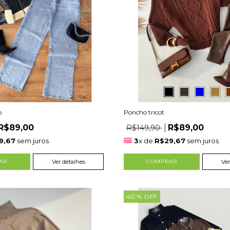
o
Poncho tricot
R$89,00
R$89,00
R$149,90
9,67
sem juros
3
x de
R$29,67
sem juros
AR
Ver detalhes
COMPRAR
Ver
40
% OFF