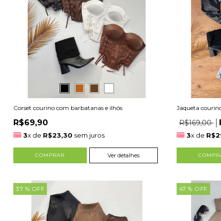
Corset courino com barbatanas e ilhós
Jaqueta courin
R$69,90
R$169,00
3
x de
R$23,30
sem juros
3
x de
R$2
COMPRAR
Ver detalhes
COMPR
37
% OFF
47
% OFF