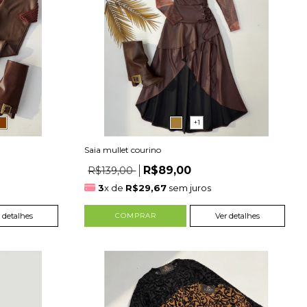
+1
Saia mullet courino
R$89,00
R$139,00
3
x de
R$29,67
sem juros
 detalhes
COMPRAR
Ver detalhes