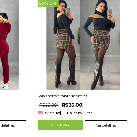
50
% OFF
Saia shorts alfaiataria xadrez
R$35,00
R$69,90
3
x de
R$11,67
sem juros
 detalhes
COMPRAR
Ver detalhes