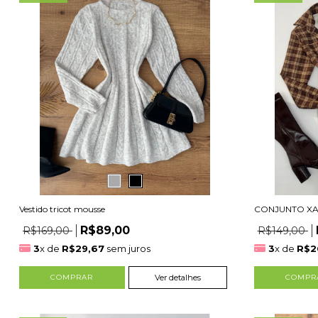
Vestido tricot mousse
CONJUNTO X
R$89,00
R$169,00
R$149,00
3
x de
R$29,67
sem juros
3
x de
R$2
COMPRAR
Ver detalhes
COMPR