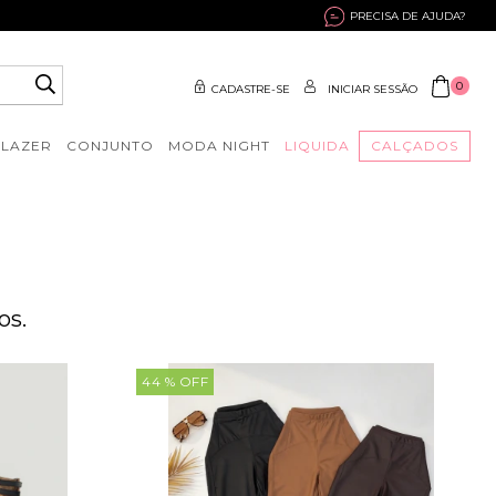
PRECISA DE AJUDA?
0
CADASTRE-SE
INICIAR SESSÃO
BLAZER
CONJUNTO
MODA NIGHT
LIQUIDA
CALÇADOS
os.
44
% OFF