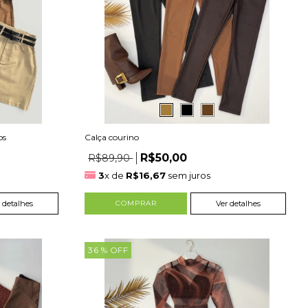
os
Calça courino
R$50,00
R$89,90
3
x de
R$16,67
sem juros
 detalhes
COMPRAR
Ver detalhes
36
% OFF