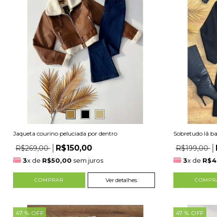
Jaqueta courino peluciada por dentro
Sobretudo lã ba
R$150,00
R$269,00
R$199,00
3
x de
R$50,00
sem juros
3
x de
R$4
COMPRAR
Ver detalhes
COMPR
47
% OFF
47
% OFF