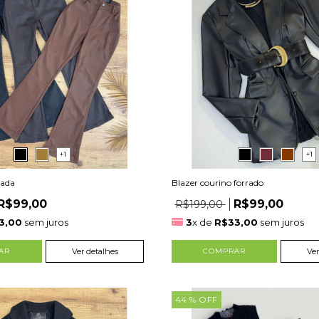
+1
+1
nada
Blazer courino forrado
R$99,00
R$99,00
R$199,00
3,00
sem juros
3
x de
R$33,00
sem juros
AR
Ver detalhes
COMPRAR
Ver
44
% OFF