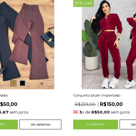
37
% OFF
elada
Conjunto plush importado
$50,00
R$150,00
R$239,00
6,67
sem juros
3
x de
R$50,00
sem juros
AR
Ver detalhes
COMPRAR
Ver