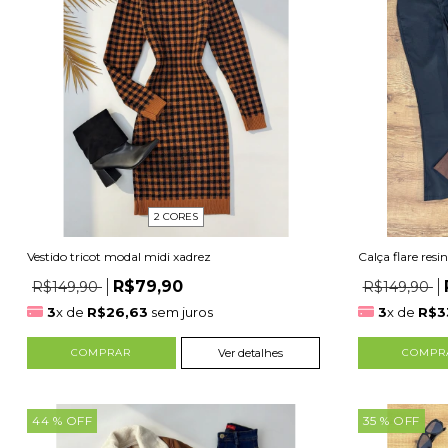
2 CORES
Vestido tricot modal midi xadrez
Calça flare resi
R$79,90
R$149,90
R$149,90
3
x de
R$26,63
sem juros
3
x de
R$3
COMPRAR
Ver detalhes
COMPR
44
% OFF
35
% OFF