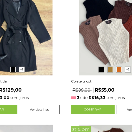
+3
+2
tida
Colete tricot
R$129,00
R$55,00
R$99,00
3,00
sem juros
3
x de
R$18,33
sem juros
AR
Ver detalhes
COMPRAR
Ver
37
% OFF