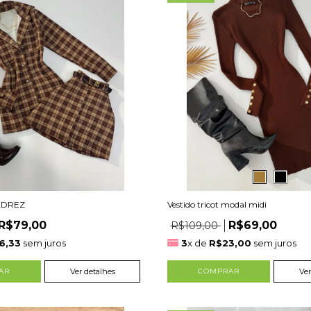
ADREZ
Vestido tricot modal midi
R$79,00
R$69,00
R$109,00
6,33
sem juros
3
x de
R$23,00
sem juros
AR
Ver detalhes
COMPRAR
Ver