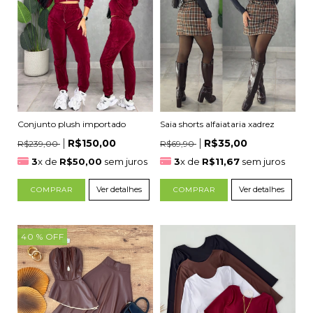
Conjunto plush importado
Saia shorts alfaiataria xadrez
R$150,00
R$35,00
R$239,00
R$69,90
3
x de
R$50,00
sem juros
3
x de
R$11,67
sem juros
Ver detalhes
Ver detalhes
COMPRAR
COMPRAR
40
% OFF