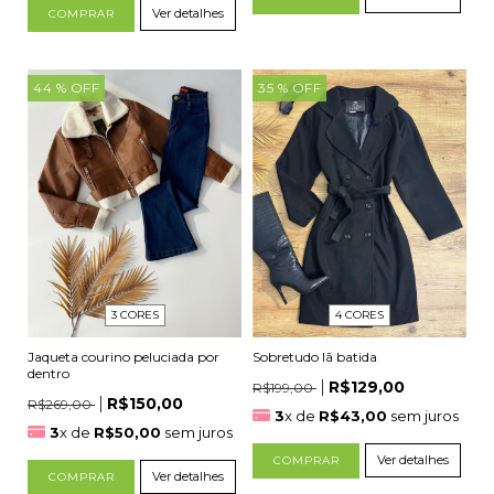
Ver detalhes
COMPRAR
44
% OFF
35
% OFF
4 CORES
3 CORES
Sobretudo lã batida
Jaqueta courino peluciada por
dentro
R$129,00
R$199,00
R$150,00
R$269,00
3
x de
R$43,00
sem juros
3
x de
R$50,00
sem juros
Ver detalhes
COMPRAR
Ver detalhes
COMPRAR