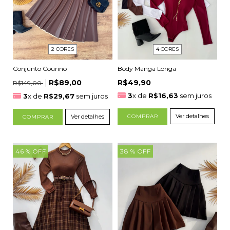
2 CORES
4 CORES
Conjunto Courino
Body Manga Longa
R$89,00
R$49,90
R$149,00
3
x de
R$16,63
sem juros
3
x de
R$29,67
sem juros
Ver detalhes
Ver detalhes
COMPRAR
COMPRAR
46
% OFF
38
% OFF