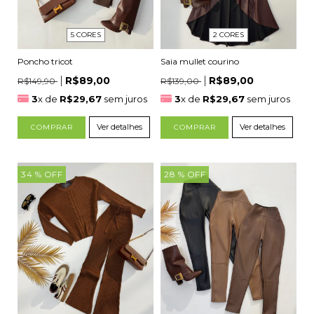
2 CORES
5 CORES
Saia mullet courino
Poncho tricot
R$89,00
R$89,00
R$139,00
R$149,90
3
x de
R$29,67
sem juros
3
x de
R$29,67
sem juros
Ver detalhes
Ver detalhes
COMPRAR
COMPRAR
34
% OFF
28
% OFF