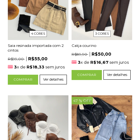
4 CORES
3 CORES
Saia resinada importada com 2
Calça courino
cintos
R$50,00
R$89,90
R$55,00
R$99,00
3
x de
R$16,67
sem juros
3
x de
R$18,33
sem juros
Ver detalhes
COMPRAR
Ver detalhes
COMPRAR
47
% OFF