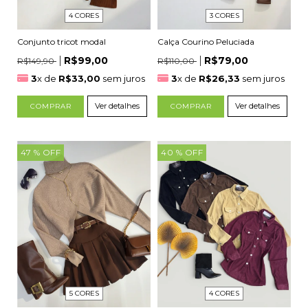
4 CORES
3 CORES
Conjunto tricot modal
Calça Courino Peluciada
R$99,00
R$79,00
R$149,90
R$110,00
3
x de
R$33,00
sem juros
3
x de
R$26,33
sem juros
Ver detalhes
Ver detalhes
COMPRAR
COMPRAR
47
% OFF
40
% OFF
4 CORES
5 CORES