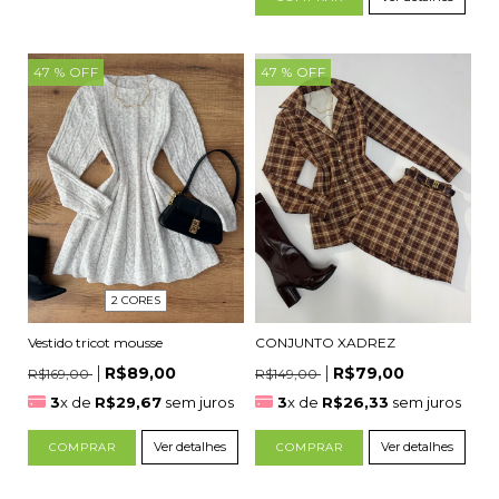
47
% OFF
47
% OFF
2 CORES
CONJUNTO XADREZ
Vestido tricot mousse
R$79,00
R$89,00
R$149,00
R$169,00
3
x de
R$26,33
sem juros
3
x de
R$29,67
sem juros
Ver detalhes
Ver detalhes
COMPRAR
COMPRAR