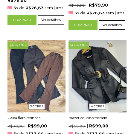
R$79,90
R$79,90
R$149,90
3
x de
R$26,63
sem juros
3
x de
R$26,63
sem juros
Ver detalhes
COMPRAR
Ver detalhes
COMPRAR
34
% OFF
50
% OFF
3 CORES
4 CORES
Calça flare resinada
Blazer courino forrado
R$99,00
R$99,00
R$149,90
R$199,00
3
x de
R$33,00
sem juros
3
x de
R$33,00
sem juros