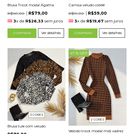
Camisa veludo cotelê
Blusa Tricot modal Ágatha
R$59,00
R$79,00
R$99,00
R$149,00
3
x de
R$19,67
sem juros
3
x de
R$26,33
sem juros
Ver detalhes
Ver detalhes
COMPRAR
COMPRAR
47
% OFF
3 CORES
2 CORES
Blusa tule com veludo
Vestido tricot modal midi xadrez