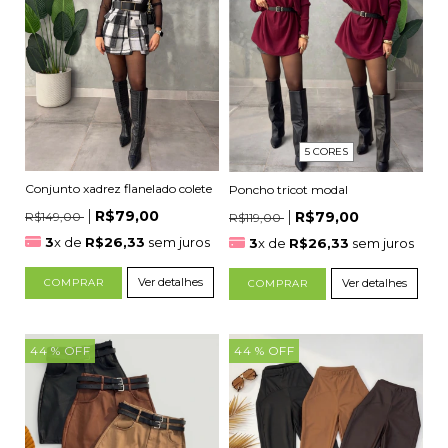
5 CORES
Conjunto xadrez flanelado colete
Poncho tricot modal
R$79,00
R$79,00
R$149,00
R$119,00
3
x de
R$26,33
sem juros
3
x de
R$26,33
sem juros
Ver detalhes
Ver detalhes
COMPRAR
COMPRAR
44
% OFF
44
% OFF