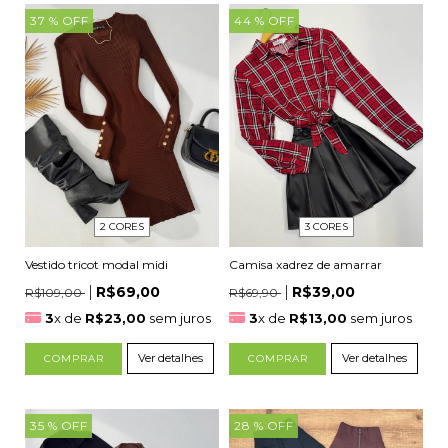
37
% OFF
44
% OFF
2 CORES
3 CORES
Vestido tricot modal midi
Camisa xadrez de amarrar
R$69,00
R$39,00
R$109,00
R$69,90
3
x de
R$23,00
sem juros
3
x de
R$13,00
sem juros
Ver detalhes
Ver detalhes
COMPRAR
COMPRAR
35
% OFF
28
% OFF