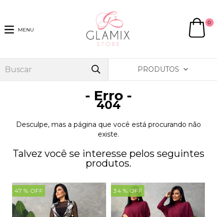
0
MENU
PRODUTOS
- Erro -
404
Desculpe, mas a página que você está procurando não
existe.
Talvez você se interesse pelos seguintes
produtos.
47
% OFF
34
% OFF