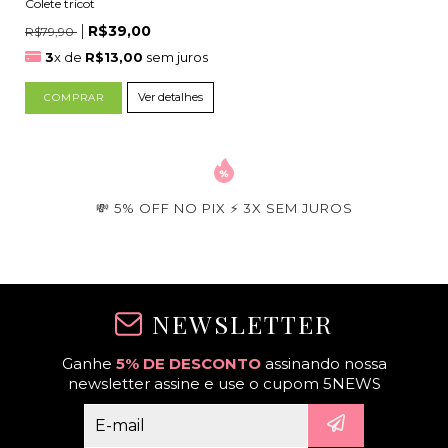
Colete tricot
R$39,00
R$79,90
3
x de
R$13,00
sem juros
Ver detalhes
COMPRAR
💸 5% OFF NO PIX ⚡ 3X SEM JUROS
NEWSLETTER
Ganhe
5% DE DESCONTO
assinando nossa
newsletter assine e use o cupom 5NEWS