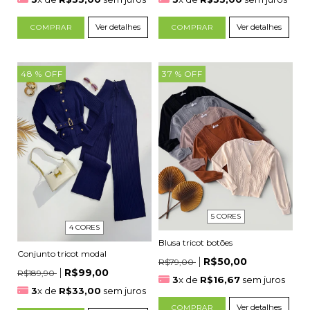
Ver detalhes
Ver detalhes
COMPRAR
COMPRAR
48
% OFF
37
% OFF
5 CORES
4 CORES
Blusa tricot botões
Conjunto tricot modal
R$50,00
R$79,00
R$99,00
R$189,90
3
x de
R$16,67
sem juros
3
x de
R$33,00
sem juros
Ver detalhes
COMPRAR