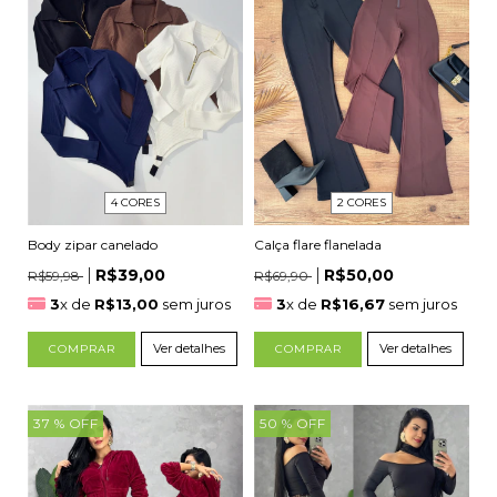
2 CORES
4 CORES
Calça flare flanelada
Body zipar canelado
R$50,00
R$39,00
R$69,90
R$59,98
3
x de
R$16,67
sem juros
3
x de
R$13,00
sem juros
Ver detalhes
Ver detalhes
COMPRAR
COMPRAR
37
% OFF
50
% OFF