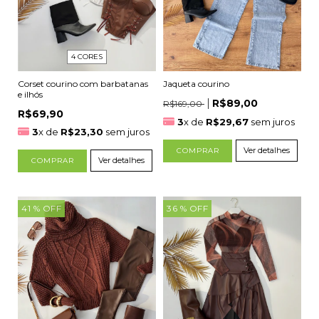
4 CORES
Jaqueta courino
Corset courino com barbatanas
e ilhós
R$89,00
R$169,00
R$69,90
3
x de
R$29,67
sem juros
3
x de
R$23,30
sem juros
Ver detalhes
COMPRAR
Ver detalhes
COMPRAR
41
% OFF
36
% OFF