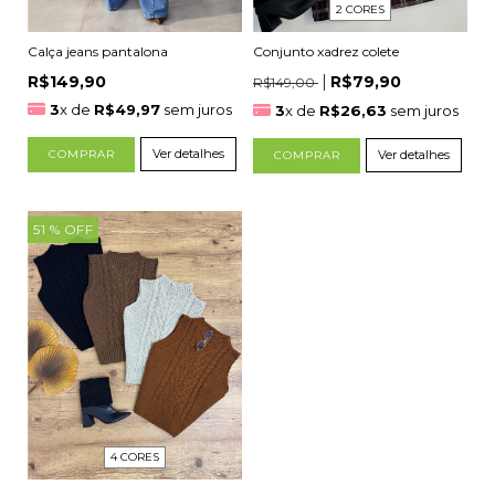
2 CORES
Calça jeans pantalona
Conjunto xadrez colete
R$149,90
R$79,90
R$149,00
3
x de
R$49,97
sem juros
3
x de
R$26,63
sem juros
Ver detalhes
COMPRAR
Ver detalhes
COMPRAR
51
% OFF
4 CORES