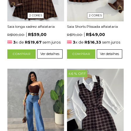
2 CORES
2 CORES
Saia longa xadrez alfaiataria
Saia Shorts Plissada alfaiataria
R$59,00
R$49,00
R$109,00
R$79,00
3
x de
R$19,67
sem juros
3
x de
R$16,33
sem juros
Ver detalhes
Ver detalhes
COMPRAR
COMPRAR
46
% OFF