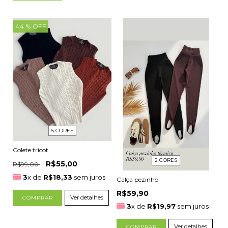
44
% OFF
5 CORES
Colete tricot
2 CORES
R$55,00
R$99,00
3
x de
R$18,33
sem juros
Calça pezinho
R$59,90
Ver detalhes
COMPRAR
3
x de
R$19,97
sem juros
Ver detalhes
COMPRAR