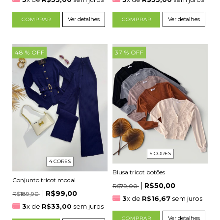
Ver detalhes
Ver detalhes
COMPRAR
COMPRAR
48
% OFF
37
% OFF
5 CORES
4 CORES
Blusa tricot botões
Conjunto tricot modal
R$50,00
R$79,00
R$99,00
R$189,90
3
x de
R$16,67
sem juros
3
x de
R$33,00
sem juros
Ver detalhes
COMPRAR