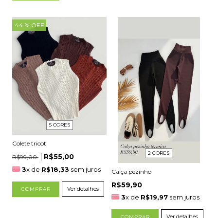
44
% OFF
5 CORES
Colete tricot
2 CORES
R$55,00
R$99,00
3
x de
R$18,33
sem juros
Calça pezinho
R$59,90
Ver detalhes
COMPRAR
3
x de
R$19,97
sem juros
Ver detalhes
COMPRAR