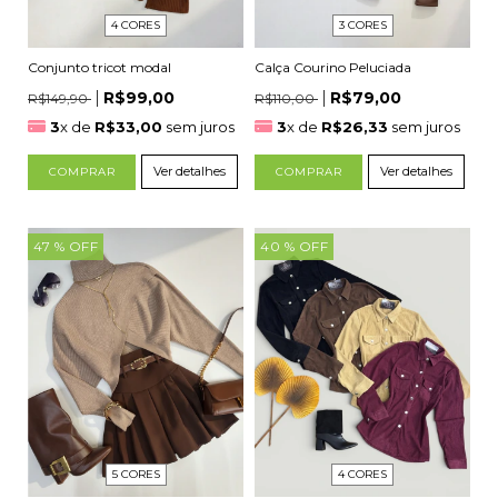
4 CORES
3 CORES
Conjunto tricot modal
Calça Courino Peluciada
R$99,00
R$79,00
R$149,90
R$110,00
3
x de
R$33,00
sem juros
3
x de
R$26,33
sem juros
Ver detalhes
Ver detalhes
COMPRAR
COMPRAR
47
% OFF
40
% OFF
4 CORES
5 CORES