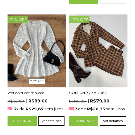
47
% OFF
47
% OFF
2 CORES
CONJUNTO XADREZ
Vestido tricot mousse
R$79,00
R$89,00
R$149,00
R$169,00
3
x de
R$26,33
sem juros
3
x de
R$29,67
sem juros
Ver detalhes
Ver detalhes
COMPRAR
COMPRAR