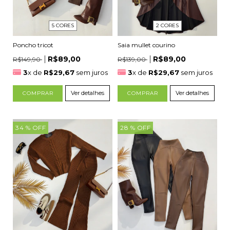
2 CORES
5 CORES
Saia mullet courino
Poncho tricot
R$89,00
R$89,00
R$139,00
R$149,90
3
x de
R$29,67
sem juros
3
x de
R$29,67
sem juros
Ver detalhes
Ver detalhes
COMPRAR
COMPRAR
34
% OFF
28
% OFF