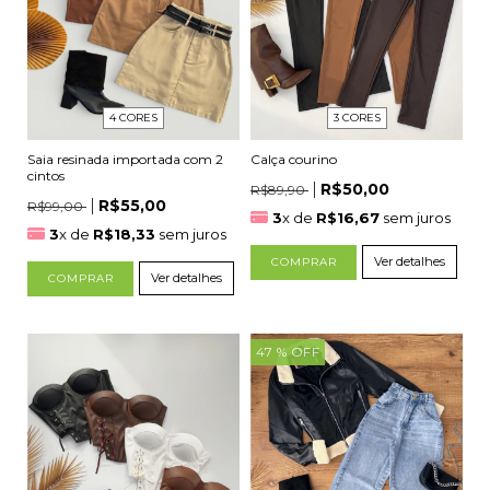
4 CORES
3 CORES
Saia resinada importada com 2
Calça courino
cintos
R$50,00
R$89,90
R$55,00
R$99,00
3
x de
R$16,67
sem juros
3
x de
R$18,33
sem juros
Ver detalhes
COMPRAR
Ver detalhes
COMPRAR
47
% OFF