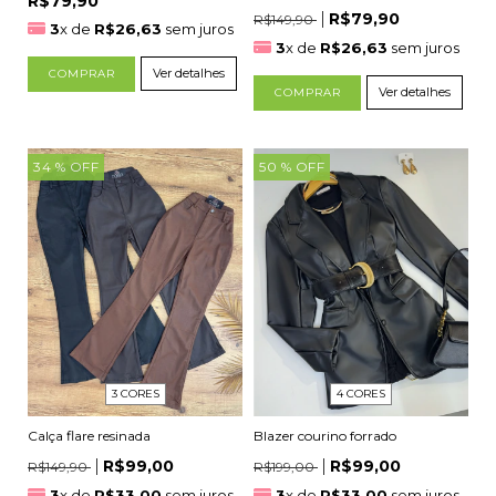
R$79,90
R$79,90
R$149,90
3
x de
R$26,63
sem juros
3
x de
R$26,63
sem juros
Ver detalhes
COMPRAR
Ver detalhes
COMPRAR
34
% OFF
50
% OFF
3 CORES
4 CORES
Calça flare resinada
Blazer courino forrado
R$99,00
R$99,00
R$149,90
R$199,00
3
x de
R$33,00
sem juros
3
x de
R$33,00
sem juros