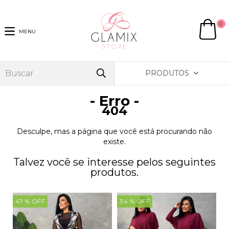
0
MENU
PRODUTOS
- Erro -
404
Desculpe, mas a página que você está procurando não
existe.
Talvez você se interesse pelos seguintes
produtos.
47
% OFF
34
% OFF