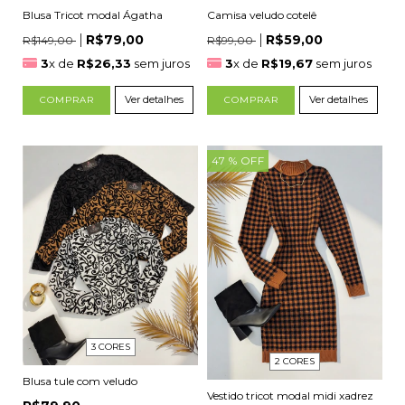
Camisa veludo cotelê
Blusa Tricot modal Ágatha
R$59,00
R$79,00
R$99,00
R$149,00
3
x de
R$19,67
sem juros
3
x de
R$26,33
sem juros
Ver detalhes
Ver detalhes
COMPRAR
COMPRAR
47
% OFF
3 CORES
2 CORES
Blusa tule com veludo
Vestido tricot modal midi xadrez