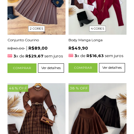
2 CORES
4 CORES
Conjunto Courino
Body Manga Longa
R$89,00
R$49,90
R$149,00
3
x de
R$16,63
sem juros
3
x de
R$29,67
sem juros
Ver detalhes
Ver detalhes
COMPRAR
COMPRAR
46
% OFF
38
% OFF