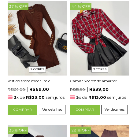
37
% OFF
44
% OFF
2 CORES
3 CORES
Vestido tricot modal midi
Camisa xadrez de amarrar
R$69,00
R$39,00
R$109,00
R$69,90
3
x de
R$23,00
sem juros
3
x de
R$13,00
sem juros
Ver detalhes
Ver detalhes
COMPRAR
COMPRAR
35
% OFF
28
% OFF