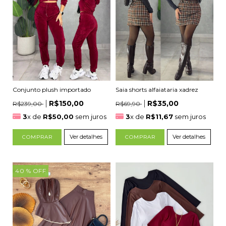
Conjunto plush importado
Saia shorts alfaiataria xadrez
R$150,00
R$35,00
R$239,00
R$69,90
3
x de
R$50,00
sem juros
3
x de
R$11,67
sem juros
Ver detalhes
Ver detalhes
COMPRAR
COMPRAR
40
% OFF