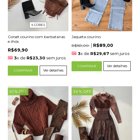
4 CORES
Jaqueta courino
Corset courino com barbatanas
e ilhós
R$89,00
R$169,00
R$69,90
3
x de
R$29,67
sem juros
3
x de
R$23,30
sem juros
Ver detalhes
COMPRAR
Ver detalhes
COMPRAR
41
% OFF
36
% OFF