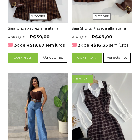
2 CORES
2 CORES
Saia longa xadrez alfaiataria
Saia Shorts Plissada alfaiataria
R$59,00
R$49,00
R$109,00
R$79,00
3
x de
R$19,67
sem juros
3
x de
R$16,33
sem juros
Ver detalhes
Ver detalhes
COMPRAR
COMPRAR
46
% OFF