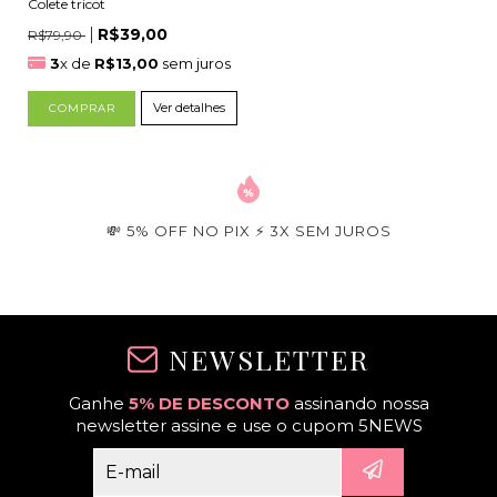
Colete tricot
R$39,00
R$79,90
3
x de
R$13,00
sem juros
Ver detalhes
COMPRAR
💸 5% OFF NO PIX ⚡ 3X SEM JUROS
NEWSLETTER
Ganhe
5% DE DESCONTO
assinando nossa
newsletter assine e use o cupom 5NEWS