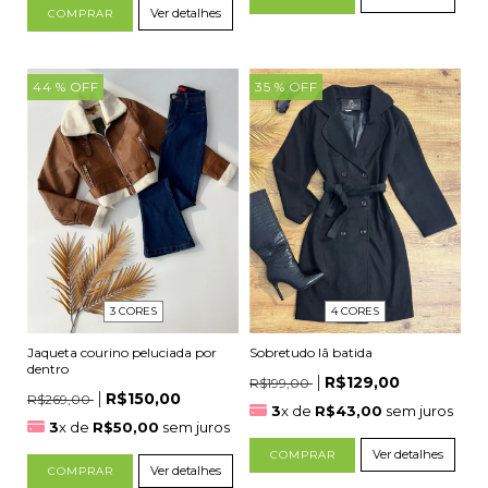
Ver detalhes
COMPRAR
44
% OFF
35
% OFF
4 CORES
3 CORES
Sobretudo lã batida
Jaqueta courino peluciada por
dentro
R$129,00
R$199,00
R$150,00
R$269,00
3
x de
R$43,00
sem juros
3
x de
R$50,00
sem juros
Ver detalhes
COMPRAR
Ver detalhes
COMPRAR