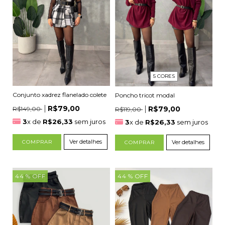
5 CORES
Conjunto xadrez flanelado colete
Poncho tricot modal
R$79,00
R$79,00
R$149,00
R$119,00
3
x de
R$26,33
sem juros
3
x de
R$26,33
sem juros
Ver detalhes
Ver detalhes
COMPRAR
COMPRAR
44
% OFF
44
% OFF