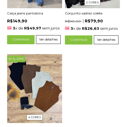
2 CORES
Calça jeans pantalona
Conjunto xadrez colete
R$149,90
R$79,90
R$149,00
3
x de
R$49,97
sem juros
3
x de
R$26,63
sem juros
Ver detalhes
COMPRAR
Ver detalhes
COMPRAR
51
% OFF
4 CORES