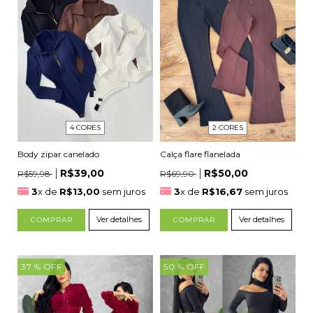
2 CORES
4 CORES
Calça flare flanelada
Body zipar canelado
R$50,00
R$39,00
R$69,90
R$59,98
3
x de
R$16,67
sem juros
3
x de
R$13,00
sem juros
Ver detalhes
Ver detalhes
COMPRAR
COMPRAR
37
% OFF
50
% OFF