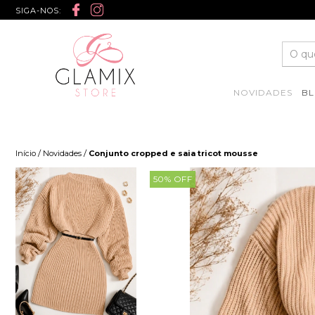
SIGA-NOS:
NOVIDADES
BL
/
/
Início
Novidades
Conjunto cropped e saia tricot mousse
50
% OFF