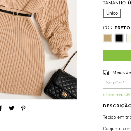
TAMANHO:
Ú
Único
COR:
PRETO
Entregas para
Meios de
Não sei meu CE
DESCRIÇÃO
Tecido em tr
Conjunto com