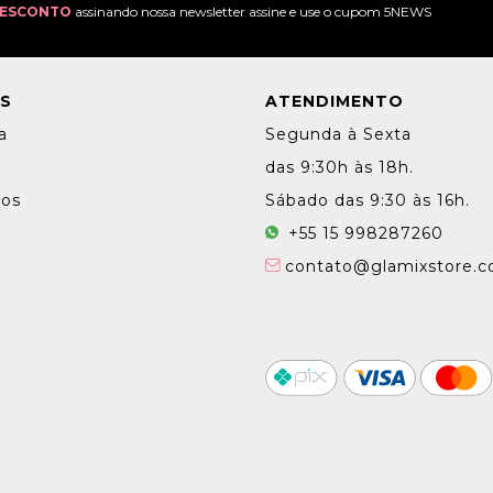
DESCONTO
assinando nossa newsletter assine e use o cupom 5NEWS
IS
ATENDIMENTO
a
Segunda à Sexta
e
das 9:30h às 18h.
dos
Sábado das 9:30 às 16h.
+55 15 998287260
contato@glamixstore.c