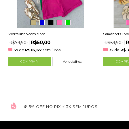
Shorts linho com cinto
Saia/shorts linh
R$50,00
R
R$79,90
R$69,90
3
x de
R$16,67
sem juros
3
x de
R$1
COMPRAR
Ver detalhes
COMPR
💸 5% OFF NO PIX ⚡ 3X SEM JUROS