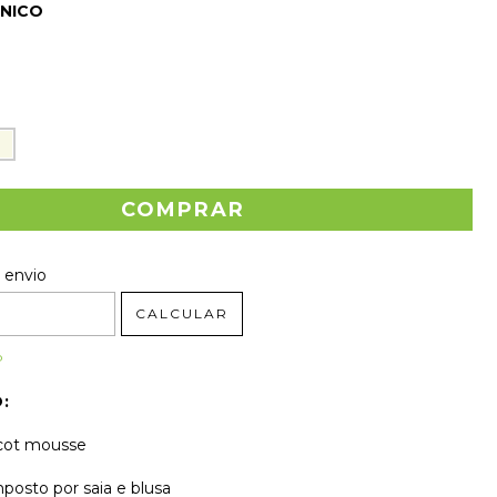
NICO
 o CEP:
ALTERAR CEP
 envio
CALCULAR
P
:
icot mousse
posto por saia e blusa