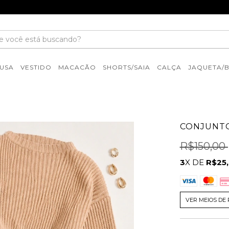
USA
VESTIDO
MACACÃO
SHORTS/SAIA
CALÇA
JAQUETA/
CONJUNTO
R$150,00
3
X DE
R$25
VER MEIOS DE