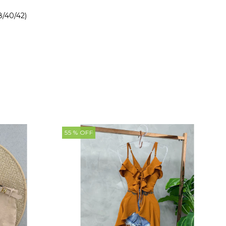
8/40/42)
55
% OFF