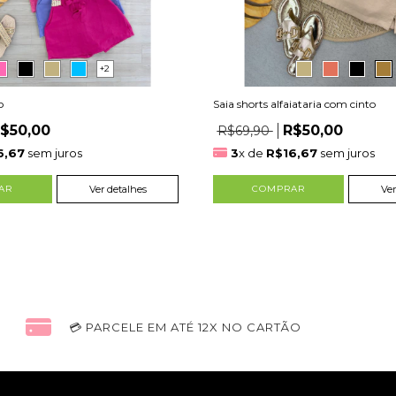
+2
o
Saia shorts alfaiataria com cinto
$50,00
R$50,00
R$69,90
6,67
sem juros
3
x de
R$16,67
sem juros
AR
Ver detalhes
COMPRAR
Ver
💳 PARCELE EM ATÉ 12X NO CARTÃO