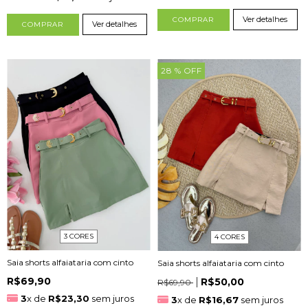
Ver detalhes
COMPRAR
Ver detalhes
COMPRAR
28
% OFF
3 CORES
4 CORES
Saia shorts alfaiataria com cinto
Saia shorts alfaiataria com cinto
R$69,90
R$50,00
R$69,90
3
x de
R$23,30
sem juros
3
x de
R$16,67
sem juros