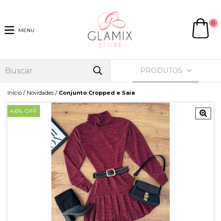
0
MENU
PRODUTOS
/
/
Início
Novidades
Conjunto Cropped e Saia
46
% OFF