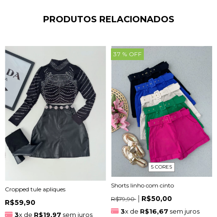
PRODUTOS RELACIONADOS
37
% OFF
5 CORES
Shorts linho com cinto
Cropped tule apliques
R$50,00
R$79,90
R$59,90
3
x de
R$16,67
sem juros
3
x de
R$19,97
sem juros