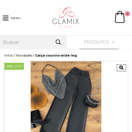
0
MENU
PRODUTOS
/
/
Início
Novidades
Calça courino wide leg
28
% OFF