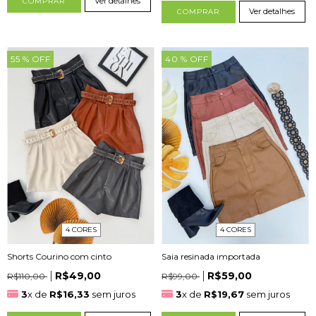
Ver detalhes
COMPRAR
Ver detalhes
COMPRAR
55
% OFF
40
% OFF
4 CORES
4 CORES
Saia resinada importada
Shorts Courino com cinto
R$59,00
R$49,00
R$99,00
R$110,00
3
x de
R$19,67
sem juros
3
x de
R$16,33
sem juros